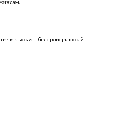
джинсам.
стве косынки – беспроигрышный