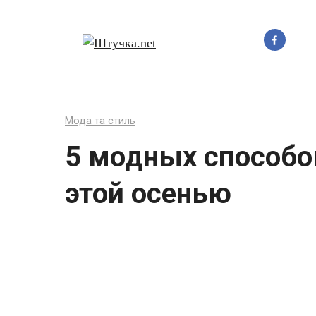
Перейти
до
вмісту
Мода та стиль
5 модных способо
этой осенью