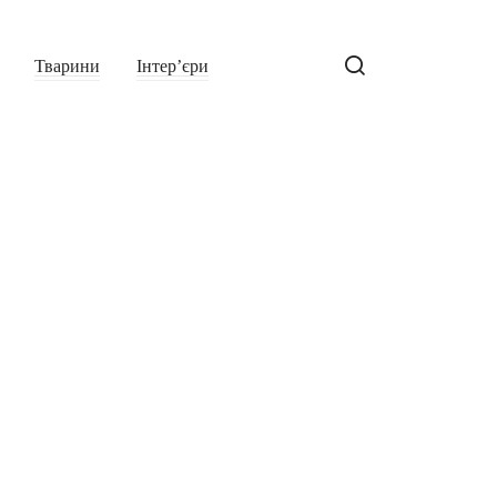
Тварини
Інтер’єри