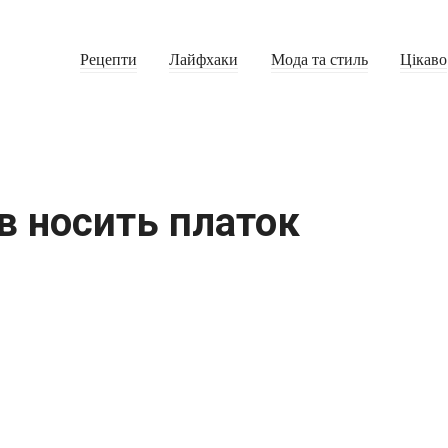
Рецепти
Лайфхаки
Мода та стиль
Цікаво
в носить платок