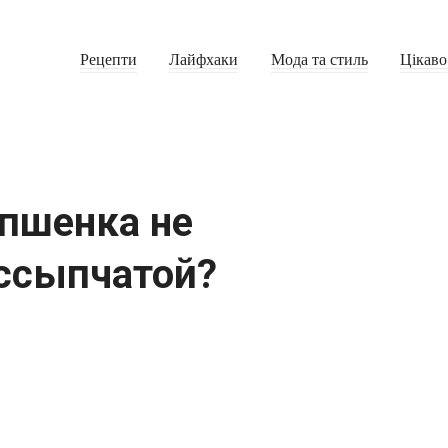
Рецепти
Лайфхаки
Мода та стиль
Цікаво
 пшенка не
ассыпчатой?