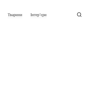
Тварини
Інтер’єри