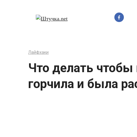
Перейти
до
вмісту
Лайфхаки
Что делать чтобы
горчила и была р