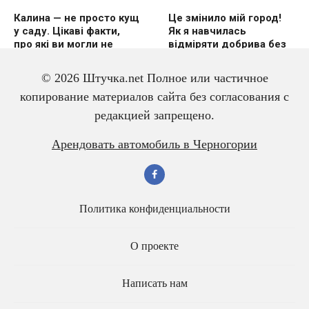
Калина — не просто кущ
Це змінило мій город!
у саду. Цікаві факти,
Як я навчилась
про які ви могли не
відміряти добрива без
знати
вагів
© 2026 Штучка.net Полное или частичное
копирование материалов сайта без согласования с
редакцией запрещено.
3 дешевих підгодівлі в
Чому гірчиця — це
Арендовать автомобиль в Черногории
червні — і перець
справжній скарб для
щедро вродить
малини? Розповідаю
про корисні властивості
Политика конфиденциальности
О проекте
Написать нам