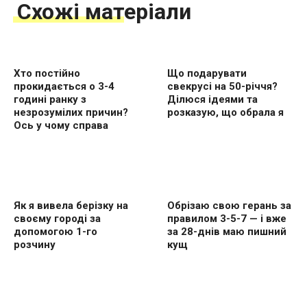
Схожі матеріали
Хто постійно
Що подарувати
прокидається о 3-4
свекрусі на 50-річчя?
годині ранку з
Ділюся ідеями та
незрозумілих причин?
розказую, що обрала я
Ось у чому справа
Як я вивела берізку на
Обрізаю свою герань за
своєму городі за
правилом 3-5-7 — і вже
допомогою 1-го
за 28-днів маю пишний
розчину
кущ