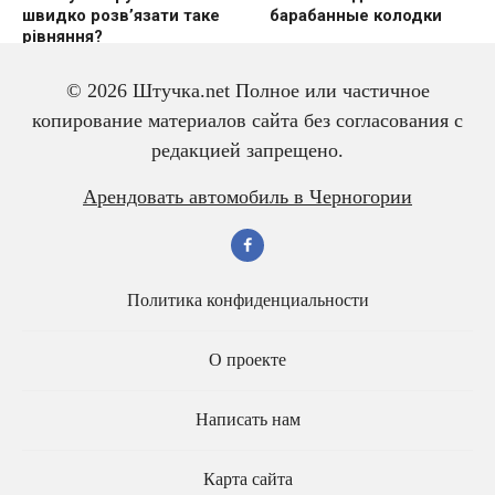
швидко розвʼязати таке
барабанные колодки
рівняння?
© 2026 Штучка.net Полное или частичное
копирование материалов сайта без согласования с
редакцией запрещено.
Цікава математична
90% людей
задачка, яка змушує
помиляються у
Арендовать автомобиль в Черногории
поворушити мізкaмu
вирішенні цієї задачки.
Ось яка відповідь
правильна
Политика конфиденциальности
О проекте
Написать нам
Карта сайта