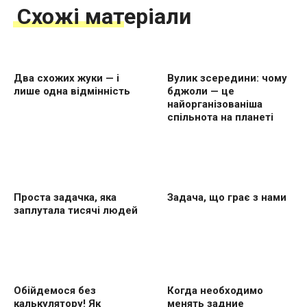
Схожі матеріали
Два схожих жуки — і
Вулик зсередини: чому
лише одна відмінність
бджоли — це
найорганізованіша
спільнота на планеті
Проста задачка, яка
Задача, що грає з нами
заплутала тисячі людей
Обійдемося без
Когда необходимо
калькулятору! Як
менять задние