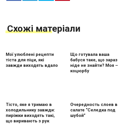
Схожі матеріали
Мої улюблені рецепти
Що готувала ваша
тіста для піци, які
бабуся таке, що зараз
завжди виходять вдало
ніде не знайти? Моя –
коцюрбу
Тісто, яке я тримаю в
Очередность слоев в
холодильнику завжди:
салате “Селедка под
пиріжки виходять такі,
шубой”
що виривають з рук