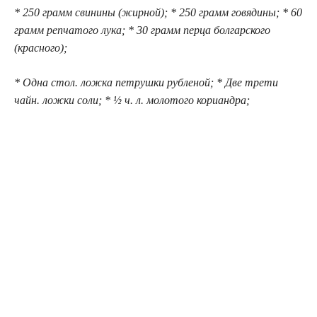
* 250 грамм свинины (жирной); * 250 грамм говядины; * 60
грамм репчатого лука; * 30 грамм перца болгарского
(красного);
* Одна стол. ложка петрушки рубленой; * Две трети
чайн. ложки соли; * ½ ч. л. молотого кориандра;