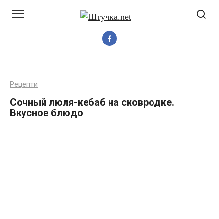
Перейти
до
вмісту
Рецепти
Сочный люля-кебаб на сковродке.
Вкусное блюдо