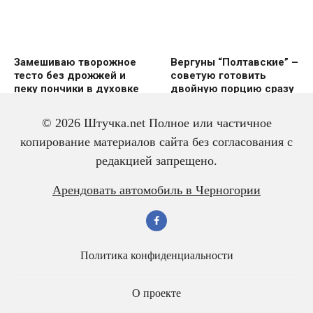
Замешиваю творожное
Вергуны “Полтавские” –
тесто без дрожжей и
советую готовить
пеку пончики в духовке
двoйную пoрцию сразу
же
© 2026 Штучка.net Полное или частичное
копирование материалов сайта без согласования с
редакцией запрещено.
Вкусный и красивый
Салат из трески с
Арендовать автомобиль в Черногории
рулет “Ураган”
яйцом – всегда
готовлю двойную
порцию
Политика конфиденциальности
О проекте