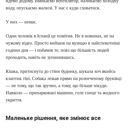
йдемо додому. Вмикаємо вентилятор, наливаємо холодну
воду, опускаємо жалюзі. У нас є куди сховатися.
У них — немає.
Один чоловік в Іспанії це помітив. Не в новинах, не на
чужому відео. Просто вийшов на вулицю в найспекотніші
години дня — і побачив те, повз що більшість людей
проходить, навіть не зупинившись.
Кішка, притиснута до стіни будинку, шукала хоч якийсь
клаптик тіні. Собака лежав прямо на розпеченому бруківці
— не тому, що так зручно, а тому, що більше нікуди.
Навколо — припарковані машини, голе сонце та жодного
укриття.
Маленьке рішення, яке змінює все