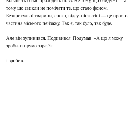
Більшість із нас проходить повз. Не тому, що байдужі — а
тому що звикли не помічати те, що стало фоном.
Безпритульні тварини, спека, відсутність тіні — це просто
частина міського пейзажу. Так є, так було, так буде.
Але він зупинився. Подивився. Подумав: «А що я можу
зробити прямо зараз?»
І зробив.