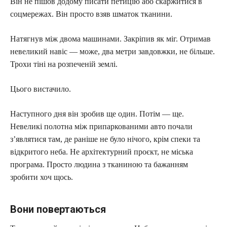
Він не пішов додому писати петицію або скаржитися в
соцмережах. Він просто взяв шматок тканини.
Натягнув між двома машинами. Закріпив як міг. Отримав
невеликий навіс — може, два метри завдовжки, не більше.
Трохи тіні на розпеченій землі.
Цього вистачило.
Наступного дня він зробив ще один. Потім — ще.
Невеликі полотна між припаркованими авто почали
з’являтися там, де раніше не було нічого, крім спеки та
відкритого неба. Не архітектурний проєкт, не міська
програма. Просто людина з тканиною та бажанням
зробити хоч щось.
Вони повертаються