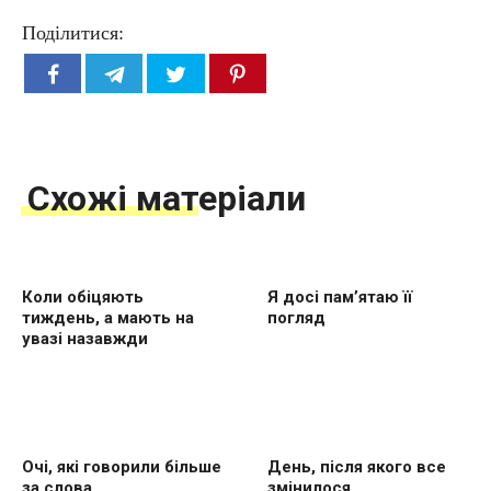
Поділитися:
Схожі матеріали
Коли обіцяють
Я досі пам’ятаю її
тиждень, а мають на
погляд
увазі назавжди
Очі, які говорили більше
День, після якого все
за слова
змінилося