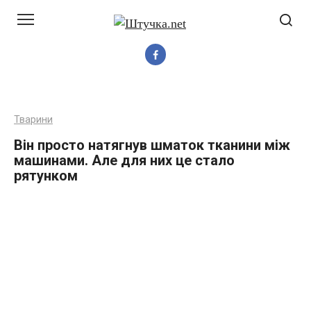
Перейти
до
вмісту
Тварини
Він просто натягнув шматок тканини між
машинами. Але для них це стало
рятунком