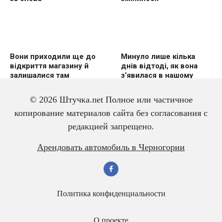
Вони приходили ще до
Минуло лише кілька
відкриття магазину й
днів відтоді, як вона
залишалися там
з’явилася в нашому
годинами
домі
© 2026 Штучка.net Полное или частичное
копирование материалов сайта без согласования с
редакцией запрещено.
Я не збирався
Знайшов кошеня на
Арендовать автомобиль в Черногории
зупинятись…
дорозі — і навіть не
здогадувався, кого
тримає в руках
Политика конфиденциальности
О проекте