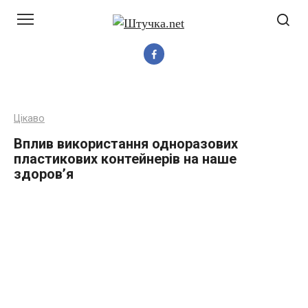
Перейти
до
вмісту
Цікаво
Вплив використання одноразових
пластикових контейнерів на наше
здоров’я