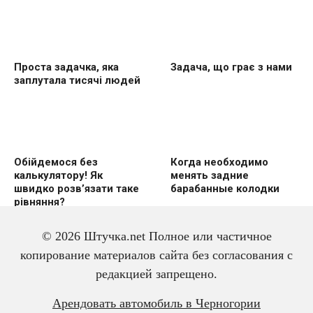
Проста задачка, яка
Задача, що грає з нами
заплутала тисячі людей
Обійдемося без
Когда необходимо
калькулятору! Як
менять задние
швидко розвʼязати таке
барабанные колодки
рівняння?
© 2026 Штучка.net Полное или частичное
копирование материалов сайта без согласования с
редакцией запрещено.
Цікава математична
90% людей
задачка, яка змушує
помиляються у
Арендовать автомобиль в Черногории
поворушити мізкaмu
вирішенні цієї задачки.