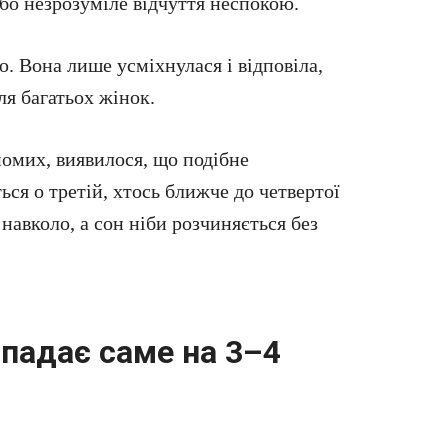
бо незрозуміле відчуття неспокою.
ю. Вона лише усміхнулася і відповіла,
ля багатьох жінок.
йомих, виявилося, що подібне
ься о третій, хтось ближче до четвертої
 навколо, а сон ніби розчиняється без
падає саме на 3–4