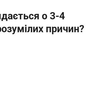
идається о 3-4
зрозумілих причин?