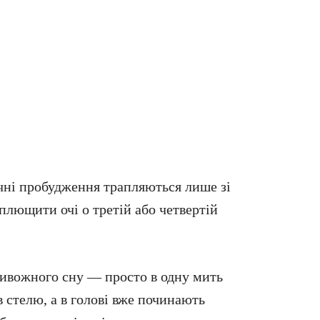
ічні пробудження трапляються лише зі
лющити очі о третій або четвертій
ривожного сну — просто в одну мить
 стелю, а в голові вже починають