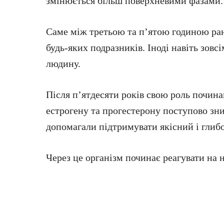
змінюється більш поверхневими фазами.
Саме між третьою та п’ятою годиною ран
будь-яких подразників. Іноді навіть зов
людину.
Після п’ятдесяти років свою роль починаю
естрогену та прогестерону поступово зни
допомагали підтримувати якісний і глиб
Через це організм починає реагувати на н