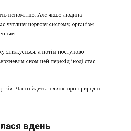
ить непомітно. Але якщо людина
ає чутливу нервову систему, організм
енням.
тку знижується, а потім поступово
ерхневим сном цей перехід іноді стає
вороби. Часто йдеться лише про природні
алася вдень