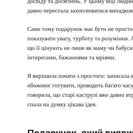
досвіду та досягнень. У цьому віці людин
давно перестала захоплюватися випадко
Саме тому подарунок має бути не просто
показувати увагу, турботу та розуміння. 
що її цінують не лише як маму чи бабусю,
інтересами, бажаннями та мріями.
Я вирішила почати з простого: записала 
обожнює готувати, проводить багато часу
говорила, що старі каструлі вже давно вт
спала на думку цікава ідея.
Подарунок, який вияви