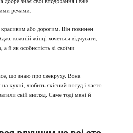
а добре знає свої вподобання і вже
вими речами.
 красивим або дорогим. Він повинен
Адже кожній жінці хочеться відчувати,
 а й як особистість зі своїми
все, що знаю про свекруху. Вона
 на кухні, любить якісний посуд і часто
ратили свій вигляд. Саме тоді мені й
вся влучним на всі сто