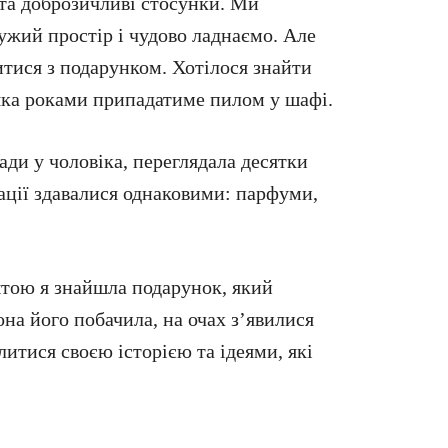
 та доброзичливі стосунки. Ми
ужий простір і чудово ладнаємо. Але
итися з подарунком. Хотілося знайти
, яка роками припадатиме пилом у шафі.
ади у чоловіка, переглядала десятки
ації здавалися однаковими: парфуми,
штою я знайшла подарунок, який
она його побачила, на очах з’явилися
литися своєю історією та ідеями, які