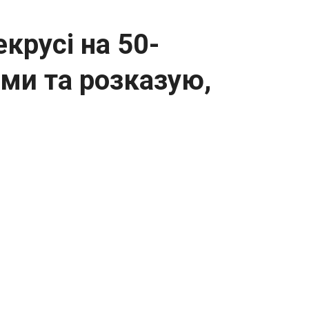
крусі на 50-
ями та розказую,