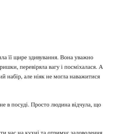
ила її щире здивування. Вона уважно
ришки, перевіряла вагу і посміхалася. А
ий набір, але ніяк не могла наважитися
не в посуді. Просто людина відчула, що
и час на кухні та отримує задоволення