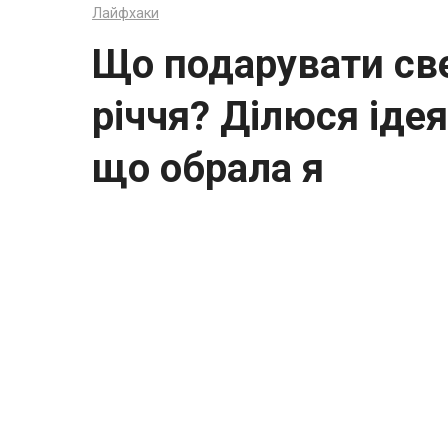
Лайфхаки
Що подарувати све
річчя? Ділюся іде
що обрала я