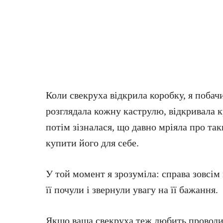
Коли свекруха відкрила коробку, я побач
розглядала кожну каструлю, відкривала к
потім зізналася, що давно мріяла про так
купити його для себе.
У той момент я зрозуміла: справа зовсім 
її почули і звернули увагу на її бажання.
Якщо ваша свекруха теж любить проводит