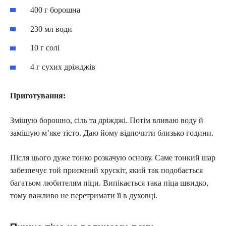
400 г борошна
230 мл води
10 г солі
4 г сухих дріжджів
Приготування:
Змішую борошно, сіль та дріжджі. Потім вливаю воду й
замішую м’яке тісто. Даю йому відпочити близько години.
Після цього дуже тонко розкачую основу. Саме тонкий шар
забезпечує той приємний хрускіт, який так подобається
багатьом любителям піци. Випікається така піца швидко,
тому важливо не перетримати її в духовці.