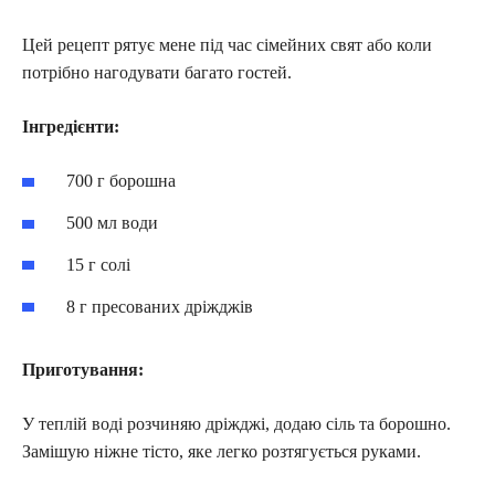
Цей рецепт рятує мене під час сімейних свят або коли
потрібно нагодувати багато гостей.
Інгредієнти:
700 г борошна
500 мл води
15 г солі
8 г пресованих дріжджів
Приготування:
У теплій воді розчиняю дріжджі, додаю сіль та борошно.
Замішую ніжне тісто, яке легко розтягується руками.