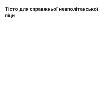
Тісто для справжньої неаполітанської
піци