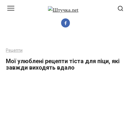
Перейти
до
вмісту
Рецепти
Мої улюблені рецепти тіста для піци, які
завжди виходять вдало