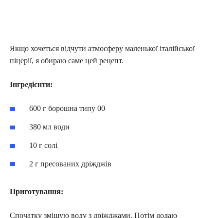
Якщо хочеться відчути атмосферу маленької італійської
піцерії, я обираю саме цей рецепт.
Інгредієнти:
600 г борошна типу 00
380 мл води
10 г солі
2 г пресованих дріжджів
Приготування:
Спочатку змішую воду з дріжджами. Потім додаю