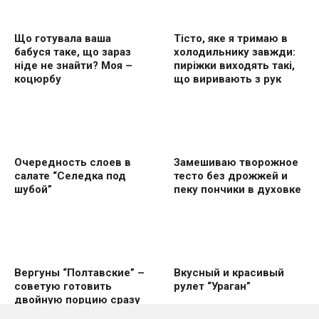
Що готувала ваша
Тісто, яке я тримаю в
бабуся таке, що зараз
холодильнику завжди:
ніде не знайти? Моя –
пиріжки виходять такі,
коцюрбу
що виривають з рук
Очередность слоев в
Замешиваю творожное
салате “Селедка под
тесто без дрожжей и
шубой”
пеку пончики в духовке
Вергуны “Полтавские” –
Вкусный и красивый
советую готовить
рулет “Ураган”
двoйную пoрцию сразу
же