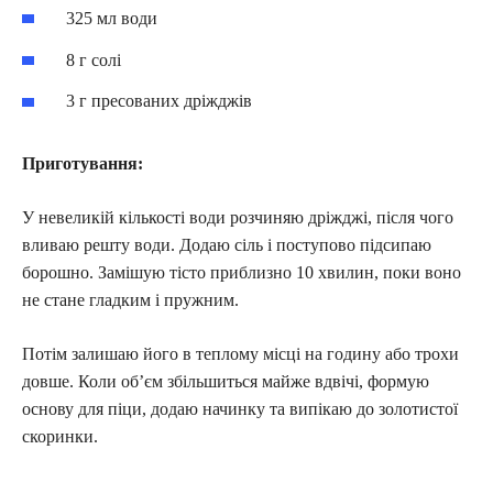
325 мл води
8 г солі
3 г пресованих дріжджів
Приготування:
У невеликій кількості води розчиняю дріжджі, після чого
вливаю решту води. Додаю сіль і поступово підсипаю
борошно. Замішую тісто приблизно 10 хвилин, поки воно
не стане гладким і пружним.
Потім залишаю його в теплому місці на годину або трохи
довше. Коли об’єм збільшиться майже вдвічі, формую
основу для піци, додаю начинку та випікаю до золотистої
скоринки.