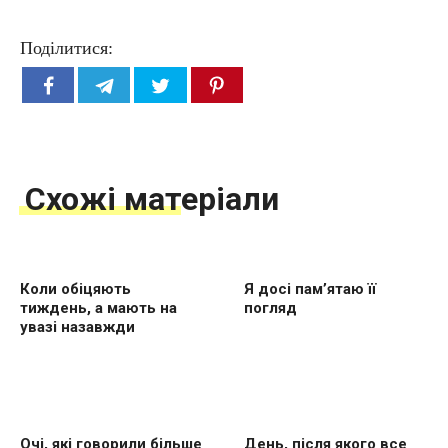
Поділитися:
Схожі матеріали
Коли обіцяють
Я досі пам’ятаю її
тиждень, а мають на
погляд
увазі назавжди
Очі, які говорили більше
День, після якого все