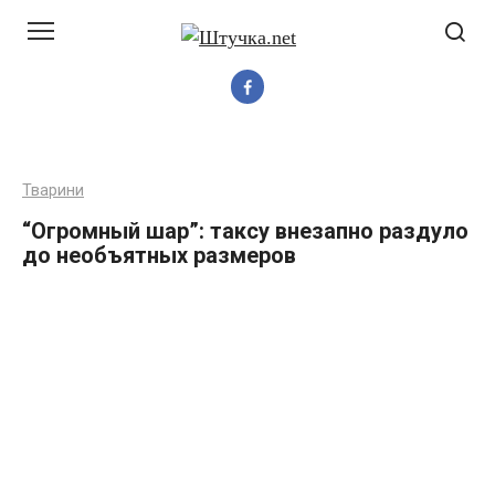
Перейти
до
вмісту
Тварини
“Огромный шар”: таксу внезапно раздуло
до необъятных размеров