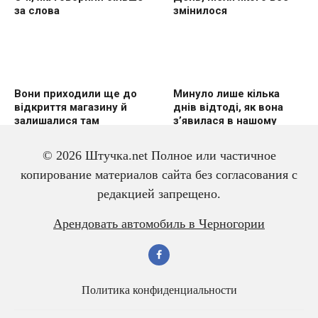
за слова
змінилося
Вони приходили ще до
Минуло лише кілька
відкриття магазину й
днів відтоді, як вона
залишалися там
з’явилася в нашому
годинами
домі
© 2026 Штучка.net Полное или частичное
копирование материалов сайта без согласования с
редакцией запрещено.
Я не збирався
Він просто натягнув
Арендовать автомобиль в Черногории
зупинятись…
шматок тканини між
машинами. Але для них
це стало рятунком
Политика конфиденциальности