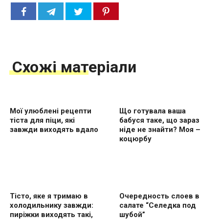
Схожі матеріали
Мої улюблені рецепти
Що готувала ваша
тіста для піци, які
бабуся таке, що зараз
завжди виходять вдало
ніде не знайти? Моя –
коцюрбу
Тісто, яке я тримаю в
Очередность слоев в
холодильнику завжди:
салате “Селедка под
пиріжки виходять такі,
шубой”