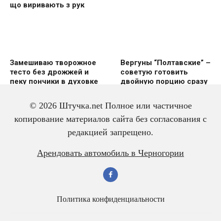
що виривають з рук
Замешиваю творожное
Вергуны “Полтавские” –
тесто без дрожжей и
советую готовить
пеку пончики в духовке
двoйную пoрцию сразу
же
© 2026 Штучка.net Полное или частичное
копирование материалов сайта без согласования с
редакцией запрещено.
Вкусный и красивый
Салат из трески с
Арендовать автомобиль в Черногории
рулет “Ураган”
яйцом – всегда
готовлю двойную
порцию
Политика конфиденциальности