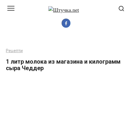
Перейти
до
вмісту
Рецепти
1 литр молока из магазина и килограмм
сыра Чеддер