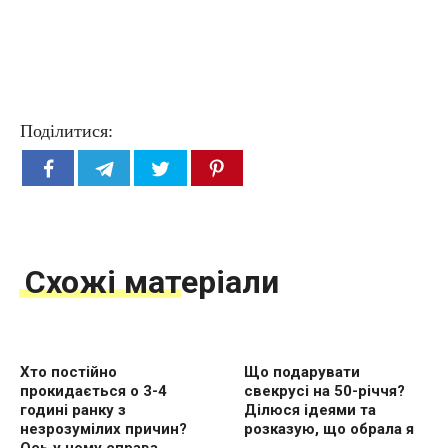
Поділитися:
Схожі матеріали
Хто постійно
Що подарувати
прокидається о 3-4
свекрусі на 50-річчя?
годині ранку з
Ділюся ідеями та
незрозумілих причин?
розказую, що обрала я
Ось у чому справа