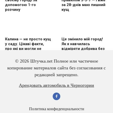
допомогою 1-го
за 28-днів маю пишний
розчину
кущ
Калина — не просто кущ
Це змінило мій город!
у саду. Цікаві факти,
Як я навчилась
про які ви могли не
відміряти добрива без
знати
вагів
© 2026 Штучка.net Полное или частичное
копирование материалов сайта без согласования с
редакцией запрещено.
3 дешевих підгодівлі в
Чому гірчиця — це
Арендовать автомобиль в Черногории
червні — і перець
справжній скарб для
щедро вродить
малини? Розповідаю
про корисні властивості
Политика конфиденциальности