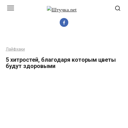
Перейти
до
вмісту
Лайфхаки
5 хитростей, благодаря которым цветы
будут здоровыми