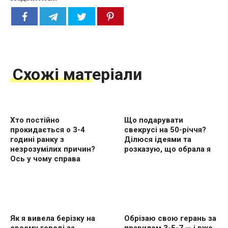
Схожі матеріали
Хто постійно
Що подарувати
прокидається о 3-4
свекрусі на 50-річчя?
годині ранку з
Ділюся ідеями та
незрозумілих причин?
розказую, що обрала я
Ось у чому справа
Як я вивела берізку на
Обрізаю свою герань за
своєму городі за
правилом 3-5-7 — і вже