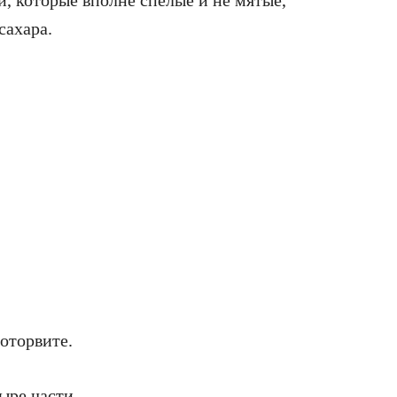
ки, которые вполне спелые и не мятые,
сахара.
оторвите.
тыре части.