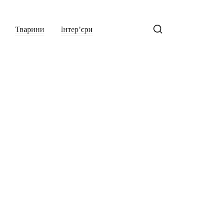
Тварини
Інтер’єри