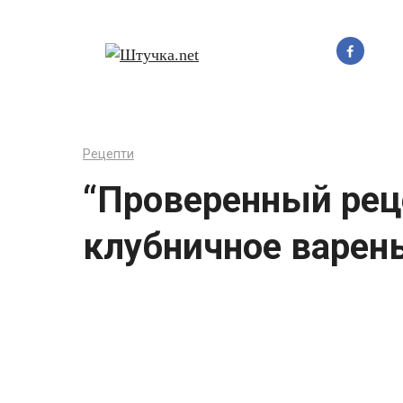
Перейти
до
вмісту
Рецепти
“Проверенный рец
клубничное варень