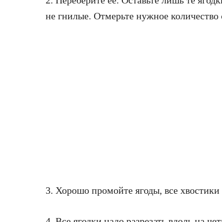
2. Переберите ее. Оставьте лишь те ягод
не гнилые. Отмерьте нужное количество 
3. Хорошо промойте ягоды, все хвостики 
4. Все ягодки надо разрезать вдоль на че