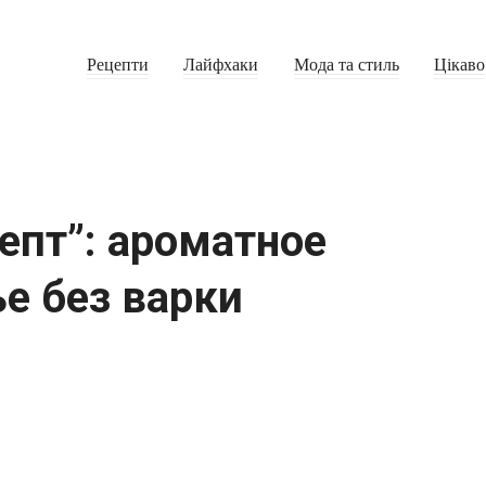
Рецепти
Лайфхаки
Мода та стиль
Цікаво
епт”: ароматное
е без варки