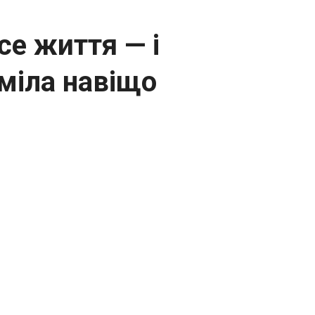
все життя — і
уміла навіщо