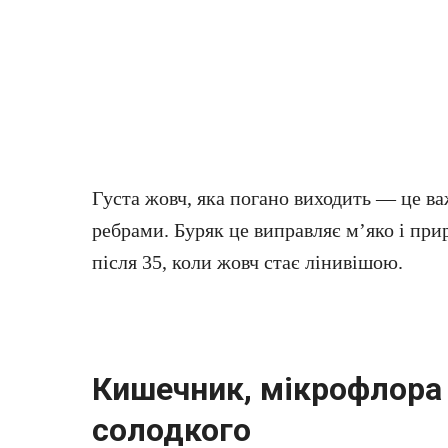
Густа жовч, яка погано виходить — це важк
ребрами. Буряк це виправляє м’яко і при
після 35, коли жовч стає лінивішою.
Кишечник, мікрофлора і
солодкого