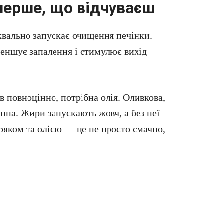
 перше, що відчуваєш
квально запускає очищення печінки.
еншує запалення і стимулює вихід
 повноцінно, потрібна олія. Оливкова,
инна. Жири запускають жовч, а без неї
буряком та олією — це не просто смачно,