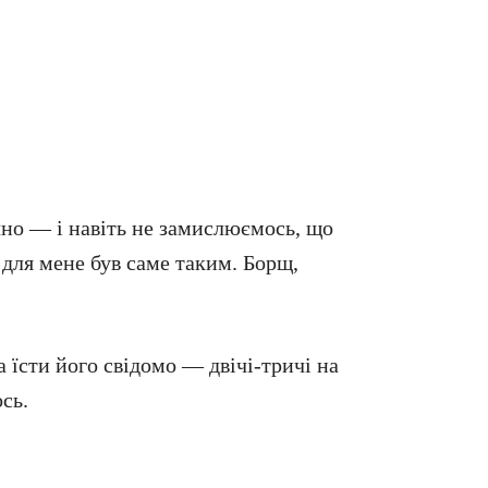
чно — і навіть не замислюємось, що
 для мене був саме таким. Борщ,
а їсти його свідомо — двічі-тричі на
сь.