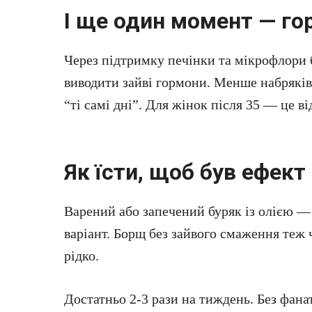
І ще один момент — го
Через підтримку печінки та мікрофлори 
виводити зайві гормони. Менше набряків
“ті самі дні”. Для жінок після 35 — це ві
Як їсти, щоб був ефект
Варений або запечений буряк із олією 
варіант. Борщ без зайвого смаження теж 
рідко.
Достатньо 2-3 рази на тиждень. Без фанат