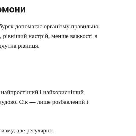
рмони
буряк допомагає організму правильно
, рівніший настрій, менше важкості в
дчутна різниця.
— найпростіший і найкорисніший
чудово. Сік — лише розбавлений і
изму, але регулярно.