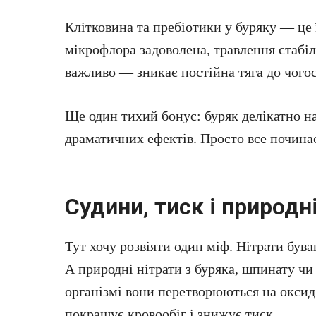
Клітковина та пребіотики у буряку — це 
мікрофлора задоволена, травлення стабіл
важливо — зникає постійна тяга до чогос
Ще один тихий бонус: буряк делікатно на
драматичних ефектів. Просто все починає
Судини, тиск і природн
Тут хочу розвіяти один міф. Нітрати бува
А природні нітрати з буряка, шпинату чи
організмі вони перетворюються на оксид
покращує кровообіг і знижує тиск.