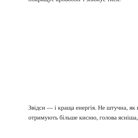
Звідси — і краща енергія. Не штучна, як в
отримують більше кисню, голова ясніша,