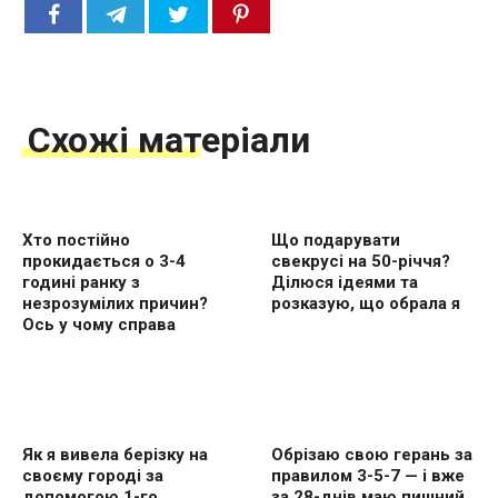
Схожі матеріали
Хто постійно
Що подарувати
прокидається о 3-4
свекрусі на 50-річчя?
годині ранку з
Ділюся ідеями та
незрозумілих причин?
розказую, що обрала я
Ось у чому справа
Як я вивела берізку на
Обрізаю свою герань за
своєму городі за
правилом 3-5-7 — і вже
допомогою 1-го
за 28-днів маю пишний