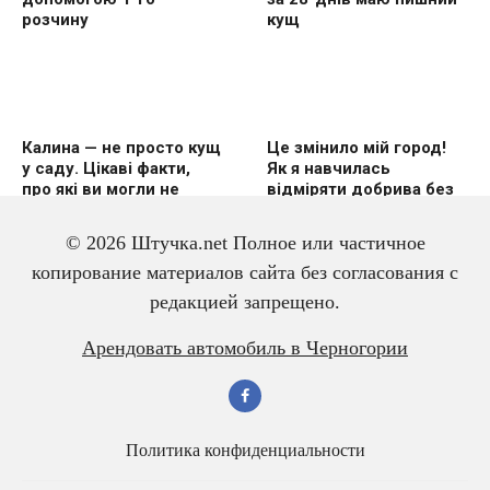
розчину
кущ
Калина — не просто кущ
Це змінило мій город!
у саду. Цікаві факти,
Як я навчилась
про які ви могли не
відміряти добрива без
знати
вагів
© 2026 Штучка.net Полное или частичное
копирование материалов сайта без согласования с
редакцией запрещено.
3 дешевих підгодівлі в
Чому гірчиця — це
Арендовать автомобиль в Черногории
червні — і перець
справжній скарб для
щедро вродить
малини? Розповідаю
про корисні властивості
Политика конфиденциальности