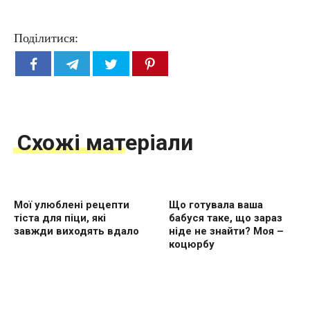
Поділитися:
Схожі матеріали
Мої улюблені рецепти
Що готувала ваша
тіста для піци, які
бабуся таке, що зараз
завжди виходять вдало
ніде не знайти? Моя –
коцюрбу