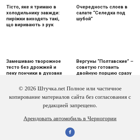
Тісто, яке я тримаю в
Очередность слоев в
холодильнику завжди:
салате “Селедка под
пиріжки виходять такі,
шубой”
що виривають з рук
Замешиваю творожное
Вергуны “Полтавские” –
тесто без дрожжей и
советую готовить
пеку пончики в духовке
двoйную пoрцию сразу
же
© 2026 Штучка.net Полное или частичное
копирование материалов сайта без согласования с
редакцией запрещено.
Вкусный и красивый
Салат из трески с
Арендовать автомобиль в Черногории
рулет “Ураган”
яйцом – всегда
готовлю двойную
порцию