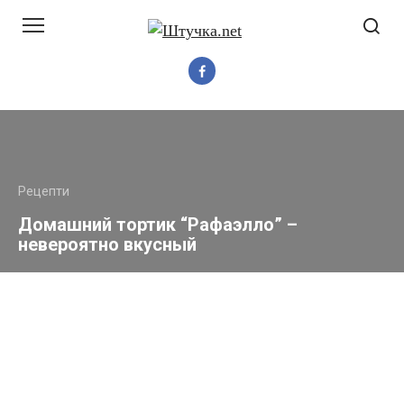
Перейти
до
вмісту
Рецепти
Домашний тортик “Рафаэлло” –
невероятно вкусный