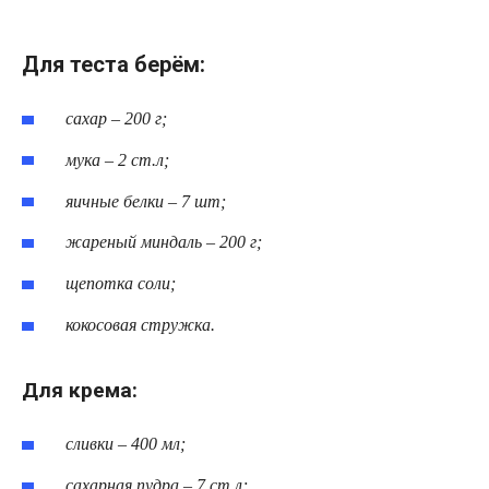
Для теста берём:
сахар – 200 г;
мука – 2 ст.л;
яичные белки – 7 шт;
жареный миндаль – 200 г;
щепотка соли;
кокосовая стружка.
Для крема:
сливки – 400 мл;
сахарная пудра – 7 ст.л;