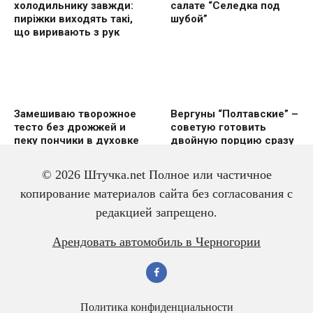
холодильнику завжди:
салате “Селедка под
пиріжки виходять такі,
шубой”
що виривають з рук
Замешиваю творожное
Вергуны “Полтавские” –
тесто без дрожжей и
советую готовить
пеку пончики в духовке
двoйную пoрцию сразу
же
© 2026 Штучка.net Полное или частичное
копирование материалов сайта без согласования с
редакцией запрещено.
Вкусный и красивый
Салат из трески с
Арендовать автомобиль в Черногории
рулет “Ураган”
яйцом – всегда
готовлю двойную
порцию
Политика конфиденциальности