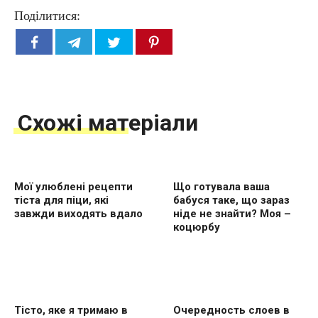
Поділитися:
Схожі матеріали
Мої улюблені рецепти
Що готувала ваша
тіста для піци, які
бабуся таке, що зараз
завжди виходять вдало
ніде не знайти? Моя –
коцюрбу
Тісто, яке я тримаю в
Очередность слоев в