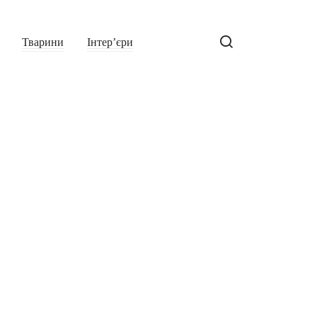
Тварини
Інтер’єри