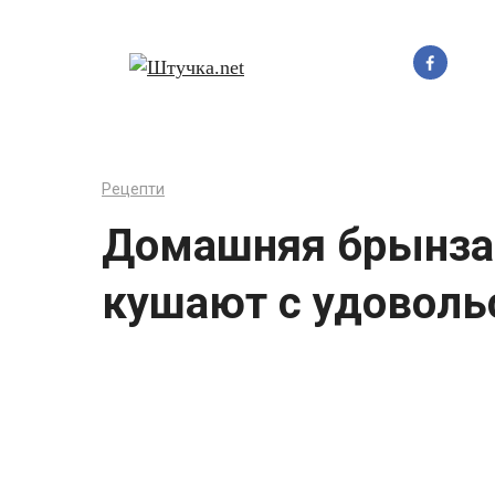
Перейти
до
вмісту
Рецепти
Домашняя брынза,
кушают с удоволь