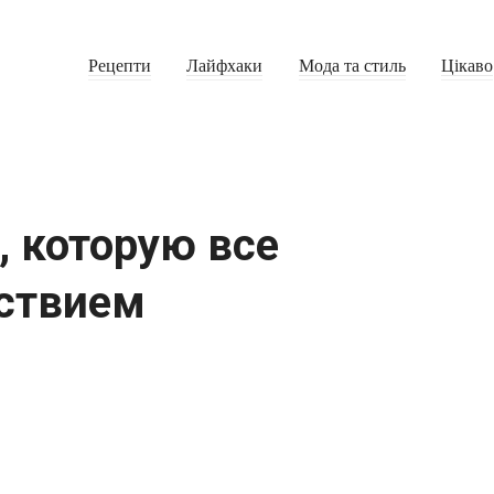
Рецепти
Лайфхаки
Мода та стиль
Цікаво
 которую все
ствием