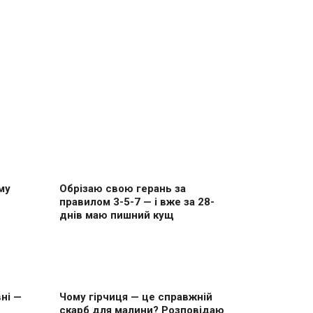
му
Обрізаю свою герань за
правилом 3-5-7 — і вже за 28-
днів маю пишний кущ
ні —
Чому гірчиця — це справжній
скарб для малини? Розповідаю