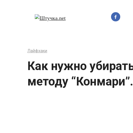
Перейти
до
вмісту
Лайфхаки
Как нужно убирать
методу “Конмари”