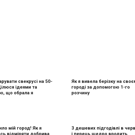
рувати свекрусі на 50-
Як я вивела берізку на своє
Ділюся ідеями та
городі за допомогою 1-го
ю, що обрала я
розчину
ило мій город! Як я
3 дешевих підгодівлі в черв
сь відміряти добрива
і перець щедро вродить