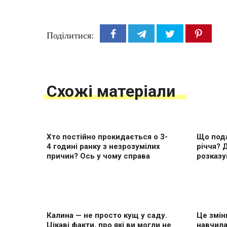
Поділитися:
Схожі матеріали
Хто постійно прокидається о 3-
Що пода
4 годині ранку з незрозумілих
річчя? 
причин? Ось у чому справа
розказу
Калина — не просто кущ у саду.
Це змін
Цікаві факти, про які ви могли не
навчила