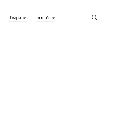
Тварини
Інтер’єри