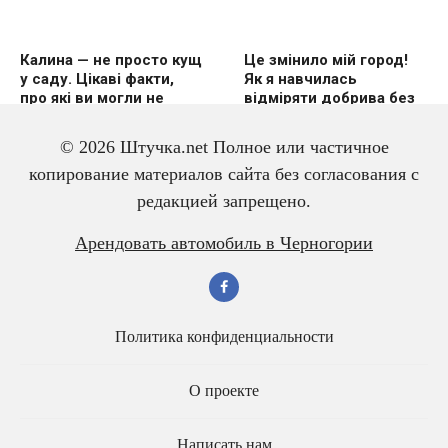
Калина — не просто кущ
Це змінило мій город!
у саду. Цікаві факти,
Як я навчилась
про які ви могли не
відміряти добрива без
знати
вагів
© 2026 Штучка.net Полное или частичное
копирование материалов сайта без согласования с
редакцией запрещено.
3 дешевих підгодівлі в
Чому гірчиця — це
Арендовать автомобиль в Черногории
червні — і перець
справжній скарб для
щедро вродить
малини? Розповідаю
про корисні властивості
Политика конфиденциальности
О проекте
Написать нам