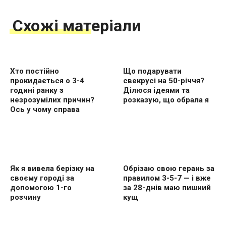
Схожі матеріали
Хто постійно
Що подарувати
прокидається о 3-4
свекрусі на 50-річчя?
годині ранку з
Ділюся ідеями та
незрозумілих причин?
розказую, що обрала я
Ось у чому справа
Як я вивела берізку на
Обрізаю свою герань за
своєму городі за
правилом 3-5-7 — і вже
допомогою 1-го
за 28-днів маю пишний
розчину
кущ