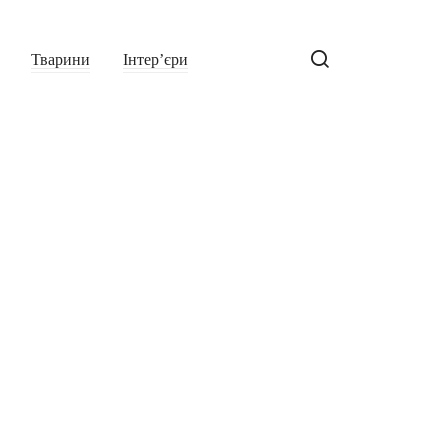
Тварини
Інтер’єри