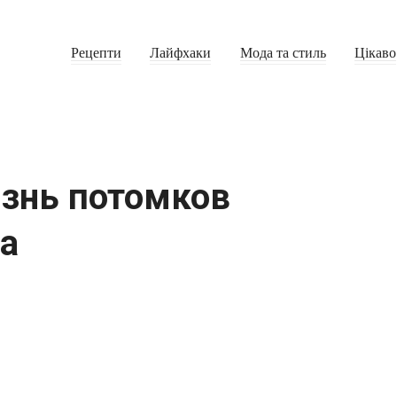
Рецепти
Лайфхаки
Мода та стиль
Цікаво
знь потомков
на