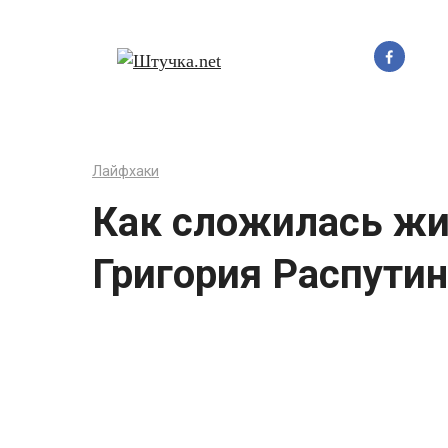
Перейти
до
вмісту
Лайфхаки
Как сложилась жи
Григория Распути