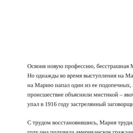
Освоив новую профессию, бесстрашная М
Но однажды во время выступления на Ма
на Марию напал один из ее подопечных, 
происшествие объяснили мистикой – яко
упал в 1916 году застрелянный заговорщ
С трудом восстановившись, Мария трудил
году она получила американское гражданс