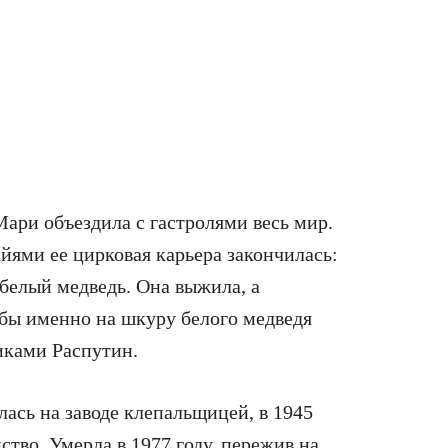
ари объездила с гастролями весь мир.
йями ее цирковая карьера закончилась:
белый медведь. Она выжила, а
бы именно на шкуру белого медведя
иками Распутин.
ась на заводе клепальщицей, в 1945
тво. Умерла в 1977 году, пережив на