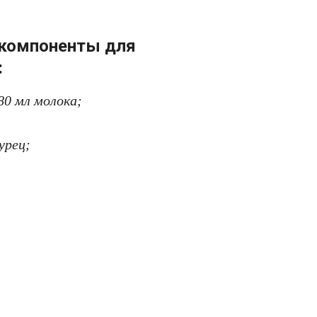
 компоненты для
:
80 мл молока;
урец;