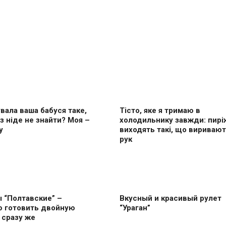
вала ваша бабуся таке,
Тісто, яке я тримаю в
з ніде не знайти? Моя –
холодильнику завжди: пирі
у
виходять такі, що виривают
рук
 “Полтавские” –
Вкусный и красивый рулет
ю готовить двoйную
“Ураган”
 сразу же