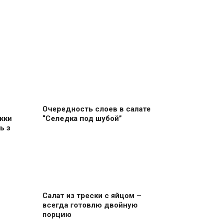
Очередность слоев в салате
жки
“Селедка под шубой”
ь з
Салат из трески с яйцом –
всегда готовлю двойную
порцию