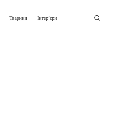
Тварини
Інтер’єри