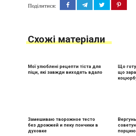
Поділитися:
Схожі матеріали
Мої улюблені рецепти тіста для
Що готу
піци, які завжди виходять вдало
що зара
коцюрб
Замешиваю творожное тесто
Вергуны
без дрожжей и пеку пончики в
совету
духовке
пoрцию