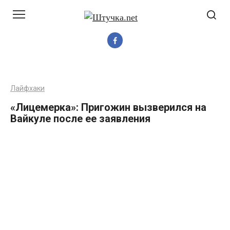
Перейти
до
вмісту
Лайфхаки
«Лицемepка»: Пригожин вызверился на
Вайкуле после ее заявления