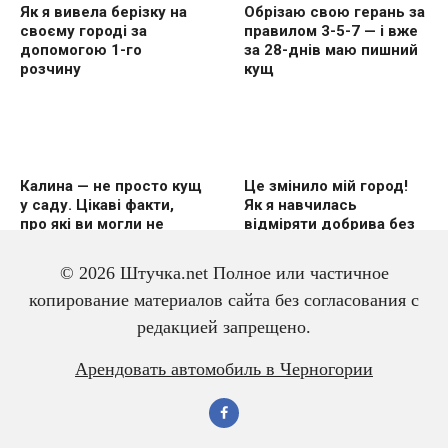
Як я вивела берізку на
Обрізаю свою герань за
своєму городі за
правилом 3-5-7 — і вже
допомогою 1-го
за 28-днів маю пишний
розчину
кущ
Калина — не просто кущ
Це змінило мій город!
у саду. Цікаві факти,
Як я навчилась
про які ви могли не
відміряти добрива без
знати
вагів
© 2026 Штучка.net Полное или частичное
копирование материалов сайта без согласования с
редакцией запрещено.
3 дешевих підгодівлі в
Чому гірчиця — це
Арендовать автомобиль в Черногории
червні — і перець
справжній скарб для
щедро вродить
малини? Розповідаю
про корисні властивості