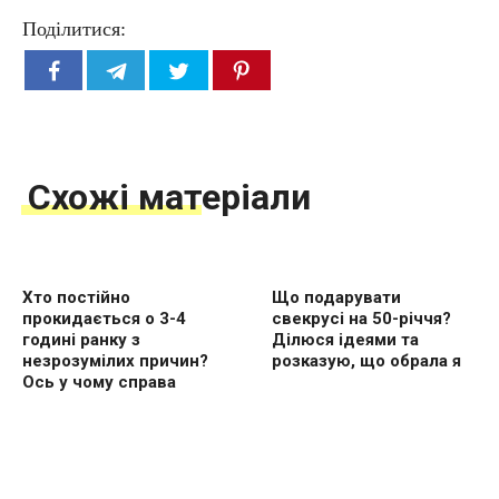
Поділитися:
Схожі матеріали
Хто постійно
Що подарувати
прокидається о 3-4
свекрусі на 50-річчя?
годині ранку з
Ділюся ідеями та
незрозумілих причин?
розказую, що обрала я
Ось у чому справа