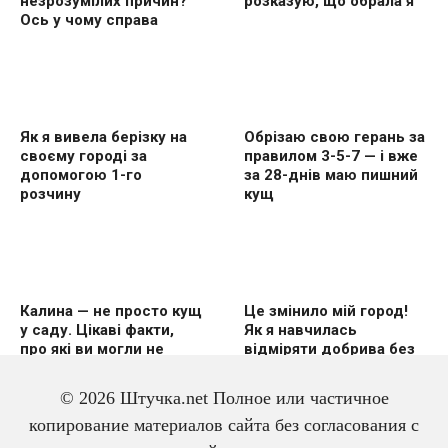
незрозумілих причин?
розказую, що обрала я
Ось у чому справа
Як я вивела берізку на
Обрізаю свою герань за
своєму городі за
правилом 3-5-7 — і вже
допомогою 1-го
за 28-днів маю пишний
розчину
кущ
Калина — не просто кущ
Це змінило мій город!
у саду. Цікаві факти,
Як я навчилась
про які ви могли не
відміряти добрива без
знати
вагів
© 2026 Штучка.net Полное или частичное
копирование материалов сайта без согласования с