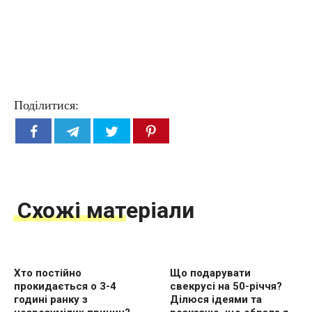
Поділитися:
Схожі матеріали
Хто постійно
Що подарувати
прокидається о 3-4
свекрусі на 50-річчя?
годині ранку з
Ділюся ідеями та