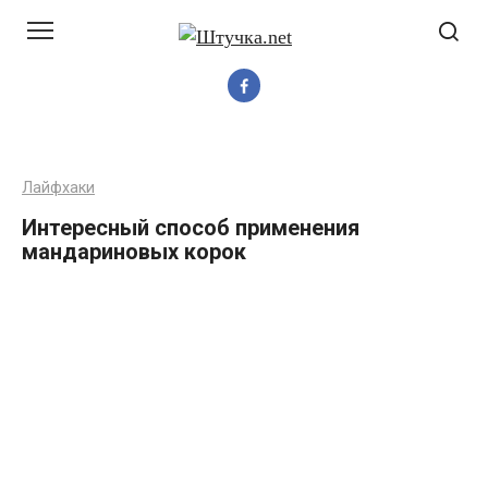
Перейти
до
вмісту
Лайфхаки
Интересный способ применения
мандариновых корок