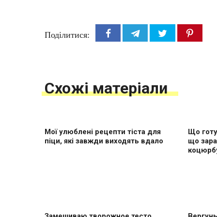
Поділитися:
Схожі матеріали
Мої улюблені рецепти тіста для
Що готу
піци, які завжди виходять вдало
що зара
коцюрб
Замешиваю творожное тесто
Вергуны