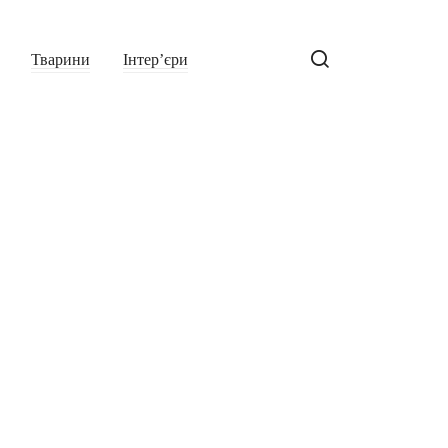
Тварини
Інтер’єри