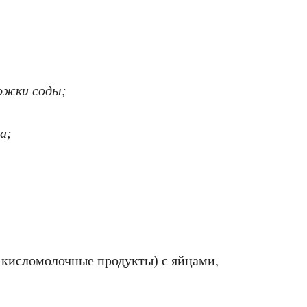
ложки соды;
а;
е кисломолочные продукты) с яйцами,