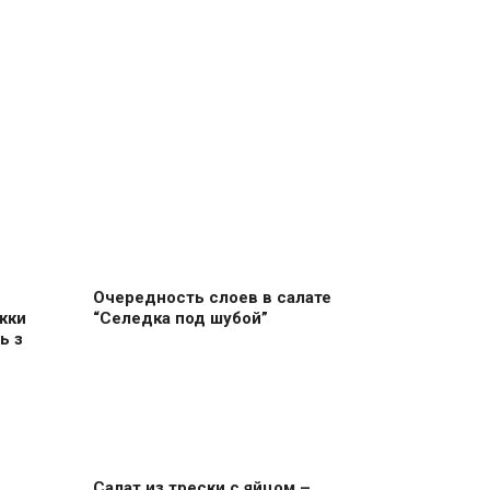
Очередность слоев в салате
жки
“Селедка под шубой”
ь з
Салат из трески с яйцом –