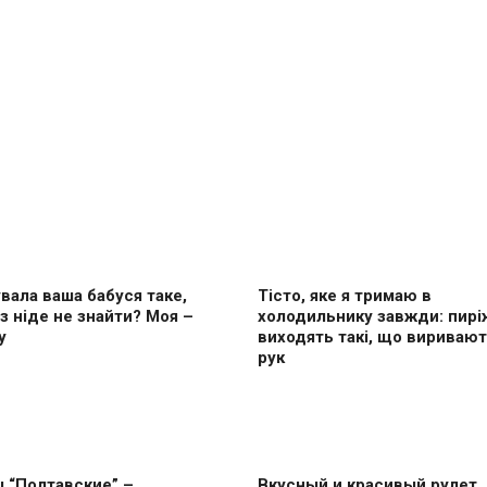
вала ваша бабуся таке,
Тісто, яке я тримаю в
з ніде не знайти? Моя –
холодильнику завжди: пирі
у
виходять такі, що виривают
рук
 “Полтавские” –
Вкусный и красивый рулет