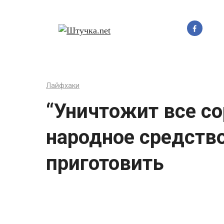
Перейти
до
вмісту
Лайфхаки
“Уничтoжит все со
народное средство
приготовить