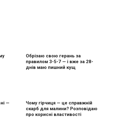
му
Обрізаю свою герань за
правилом 3-5-7 — і вже за 28-
днів маю пишний кущ
ні —
Чому гірчиця — це справжній
скарб для малини? Розповідаю
про корисні властивості