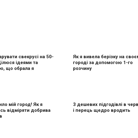
рувати свекрусі на 50-
Як я вивела берізку на своє
Ділюся ідеями та
городі за допомогою 1-го
ю, що обрала я
розчину
ило мій город! Як я
3 дешевих підгодівлі в черв
сь відміряти добрива
і перець щедро вродить
в