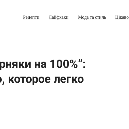
Рецепти
Лайфхаки
Мода та стиль
Цікаво
рняки на 100%”:
, которое легко