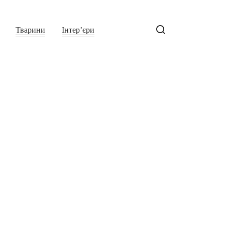
Тварини
Інтер’єри