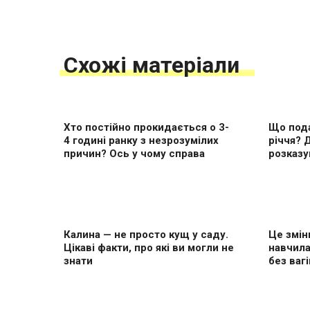
Схожі матеріали
Хто постійно прокидається о 3-
Що пода
4 годині ранку з незрозумілих
річчя? 
причин? Ось у чому справа
розказу
Калина — не просто кущ у саду.
Це змін
Цікаві факти, про які ви могли не
навчила
знати
без вагі