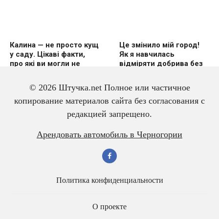
Калина — не просто кущ
Це змінило мій город!
у саду. Цікаві факти,
Як я навчилась
про які ви могли не
відміряти добрива без
знати
вагів
© 2026 Штучка.net Полное или частичное
копирование материалов сайта без согласования с
редакцией запрещено.
3 дешевих підгодівлі в
Чому гірчиця — це
Арендовать автомобиль в Черногории
червні — і перець
справжній скарб для
щедро вродить
малини? Розповідаю
про корисні властивості
Политика конфиденциальности
О проекте