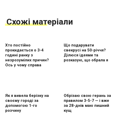
Схожі матеріали
Хто постійно
Що подарувати
прокидається о 3-4
свекрусі на 50-річчя?
годині ранку з
Ділюся ідеями та
незрозумілих причин?
розказую, що обрала я
Ось у чому справа
Як я вивела берізку на
Обрізаю свою герань за
своєму городі за
правилом 3-5-7 — і вже
допомогою 1-го
за 28-днів маю пишний
розчину
кущ