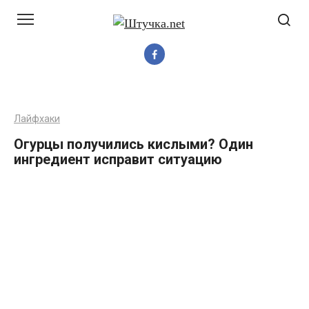
Перейти
до
вмісту
Лайфхаки
Огурцы получились кислыми? Один
ингредиент исправит ситуацию