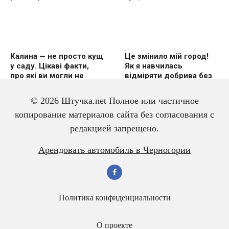
Калина — не просто кущ
Це змінило мій город!
у саду. Цікаві факти,
Як я навчилась
про які ви могли не
відміряти добрива без
знати
вагів
© 2026 Штучка.net Полное или частичное
копирование материалов сайта без согласования с
редакцией запрещено.
3 дешевих підгодівлі в
Чому гірчиця — це
Арендовать автомобиль в Черногории
червні — і перець
справжній скарб для
щедро вродить
малини? Розповідаю
про корисні властивості
Политика конфиденциальности
О проекте