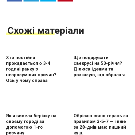
Схожі матеріали
Хто постійно
Що подарувати
прокидається о 3-4
свекрусі на 50-річчя?
годині ранку з
Ділюся ідеями та
незрозумілих причин?
розказую, що обрала я
Ось у чому справа
Як я вивела берізку на
Обрізаю свою герань за
своєму городі за
правилом 3-5-7 — і вже
допомогою 1-го
за 28-днів маю пишний
розчину
кущ