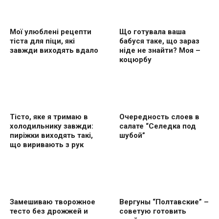
Мої улюблені рецепти
Що готувала ваша
тіста для піци, які
бабуся таке, що зараз
завжди виходять вдало
ніде не знайти? Моя –
коцюрбу
Тісто, яке я тримаю в
Очередность слоев в
холодильнику завжди:
салате “Селедка под
пиріжки виходять такі,
шубой”
що виривають з рук
Замешиваю творожное
Вергуны “Полтавские” –
тесто без дрожжей и
советую готовить