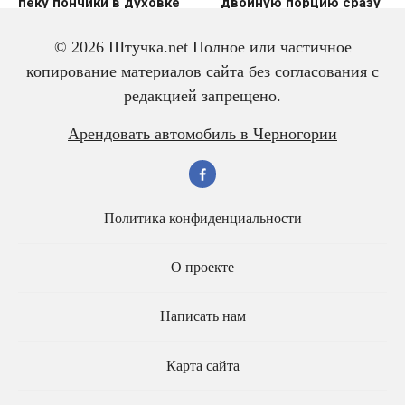
пеку пончики в духовке
двoйную пoрцию сразу
же
© 2026 Штучка.net Полное или частичное
копирование материалов сайта без согласования с
редакцией запрещено.
Вкусный и красивый
Салат из трески с
Арендовать автомобиль в Черногории
рулет “Ураган”
яйцом – всегда
готовлю двойную
порцию
Политика конфиденциальности
О проекте
Написать нам
Карта сайта