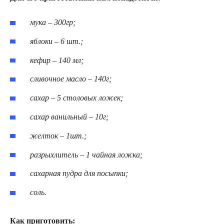
мука – 300гр;
яблоки – 6 шт.;
кефир – 140 мл;
сливочное масло – 140г;
сахар – 5 столовых ложек;
сахар ванильный – 10г;
желток – 1шт.;
разрыхлитель – 1 чайная ложка;
сахарная пудра для посыпки;
соль.
Как приготовить: