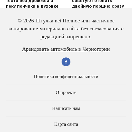
тесто без дрожжей и
советую готовить
пеку пончики в духовке
двoйную пoрцию сразу
же
© 2026 Штучка.net Полное или частичное
копирование материалов сайта без согласования с
редакцией запрещено.
Вкусный и красивый
Салат из трески с
Арендовать автомобиль в Черногории
рулет “Ураган”
яйцом – всегда
готовлю двойную
порцию
Политика конфиденциальности
О проекте
Написать нам
Карта сайта