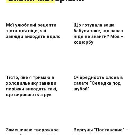
Мої улюблені рецепти
Що готувала ваша
тіста для піци, які
бабуся таке, що зараз
завжди виходять вдало
ніде не знайти? Моя –
коцюрбу
Тісто, яке я тримаю в
Очередность слоев в
холодильнику завжди:
салате “Селедка под
пиріжки виходять такі,
шубой”
що виривають з рук
Замешиваю творожное
Вергуны “Полтавские” –