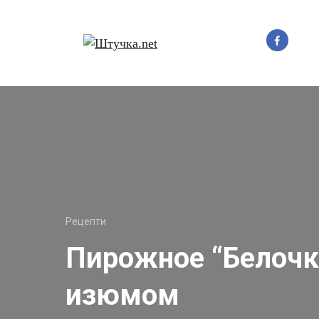
Перейти
до
вмісту
Рецепти
Пирожное “Белочк
изюмом