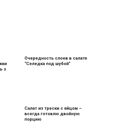
Очередность слоев в салате
жки
“Селедка под шубой”
ь з
Салат из трески с яйцом –
всегда готовлю двойную
порцию