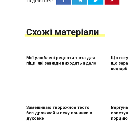
Поділитися:
Схожі матеріали
Мої улюблені рецепти тіста для
Що готу
піци, які завжди виходять вдало
що зара
коцюрб
Замешиваю творожное тесто
Вергуны
без дрожжей и пеку пончики в
совету
духовке
пoрцию