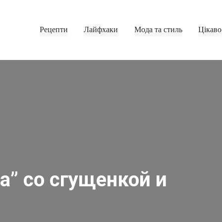
Рецепти
Лайфхаки
Мода та стиль
Цікаво
а” со сгущенкой и