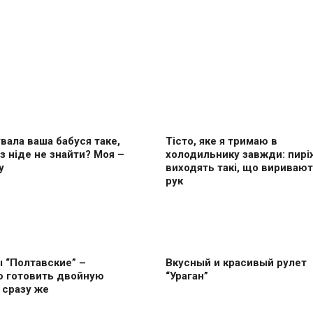
вала ваша бабуся таке,
Тісто, яке я тримаю в
з ніде не знайти? Моя –
холодильнику завжди: пирі
у
виходять такі, що виривают
рук
 “Полтавские” –
Вкусный и красивый рулет
ю готовить двoйную
“Ураган”
 сразу же