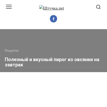
Перейти
до
вмісту
Рецепти
Полезный и вкусный пирог из овсянки на
завтрак