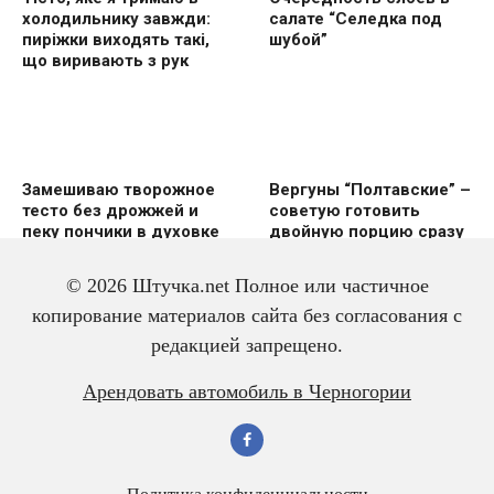
холодильнику завжди:
салате “Селедка под
пиріжки виходять такі,
шубой”
що виривають з рук
Замешиваю творожное
Вергуны “Полтавские” –
тесто без дрожжей и
советую готовить
пеку пончики в духовке
двoйную пoрцию сразу
же
© 2026 Штучка.net Полное или частичное
копирование материалов сайта без согласования с
редакцией запрещено.
Вкусный и красивый
Салат из трески с
Арендовать автомобиль в Черногории
рулет “Ураган”
яйцом – всегда
готовлю двойную
порцию