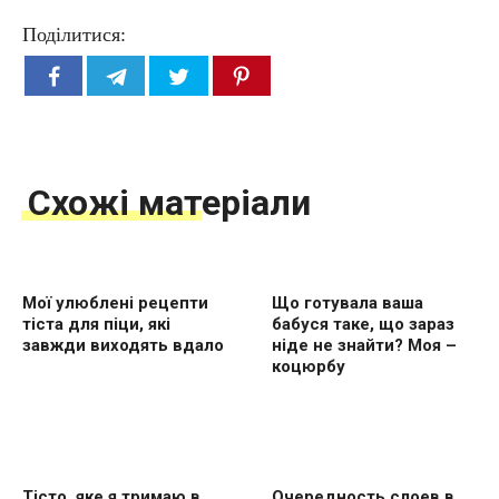
Поділитися:
Схожі матеріали
Мої улюблені рецепти
Що готувала ваша
тіста для піци, які
бабуся таке, що зараз
завжди виходять вдало
ніде не знайти? Моя –
коцюрбу
Тісто, яке я тримаю в
Очередность слоев в