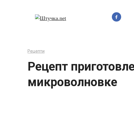
Перейти
до
вмісту
Рецепти
Рецепт приготовл
микроволновке