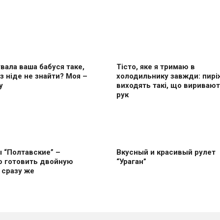
вала ваша бабуся таке,
Тісто, яке я тримаю в
з ніде не знайти? Моя –
холодильнику завжди: пирі
у
виходять такі, що виривают
рук
 “Полтавские” –
Вкусный и красивый рулет
ю готовить двoйную
“Ураган”
 сразу же