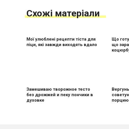
Схожі матеріали
Мої улюблені рецепти тіста для
Що готу
піци, які завжди виходять вдало
що зара
коцюрб
Замешиваю творожное тесто
Вергуны
без дрожжей и пеку пончики в
совету
духовке
пoрцию