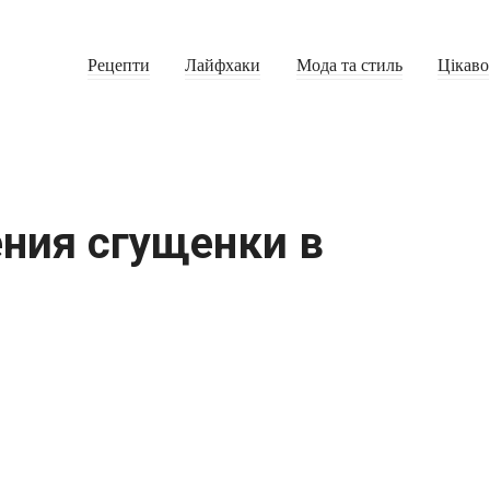
Рецепти
Лайфхаки
Мода та стиль
Цікаво
ения сгущенки в