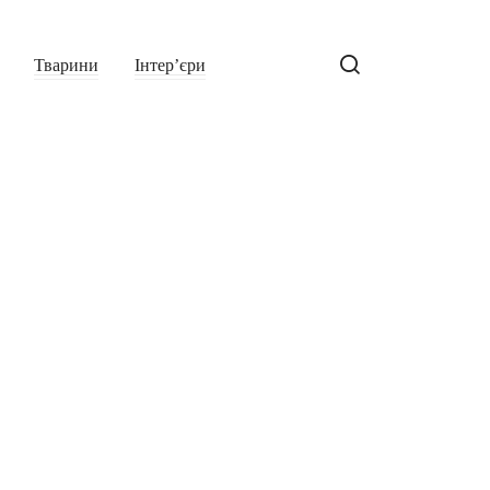
Тварини
Інтер’єри