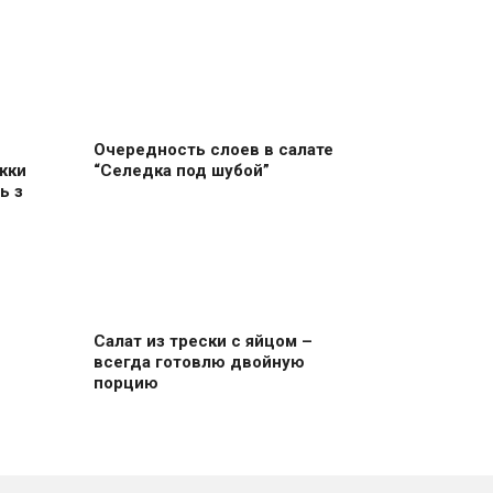
Очередность слоев в салате
жки
“Селедка под шубой”
ь з
Салат из трески с яйцом –
всегда готовлю двойную
порцию