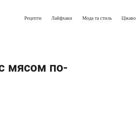
Рецепти
Лайфхаки
Мода та стиль
Цікаво
с мясом по-