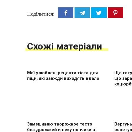
Поділитися:
Схожі матеріали
Мої улюблені рецепти тіста для
Що готу
піци, які завжди виходять вдало
що зара
коцюрб
Замешиваю творожное тесто
Вергуны
без дрожжей и пеку пончики в
совету