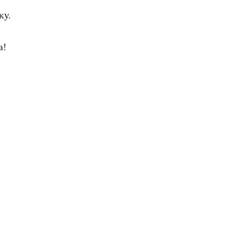
ку.
а!