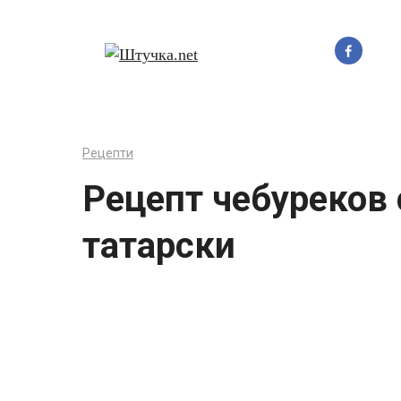
Перейти
до
вмісту
Рецепти
Рецепт чебуреков 
татарски