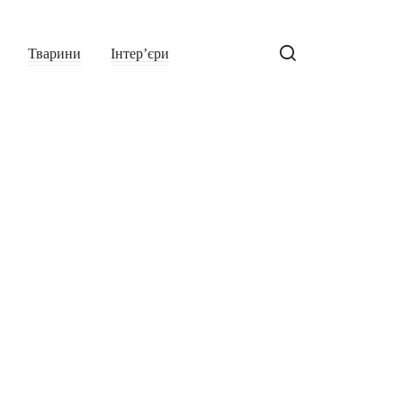
Тварини
Інтер’єри