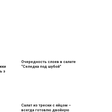
Очередность слоев в салате
жки
“Селедка под шубой”
ь з
Салат из трески с яйцом –
всегда готовлю двойную