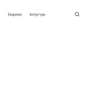
Тварини
Інтер’єри