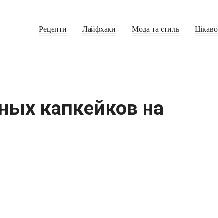
Рецепти
Лайфхаки
Мода та стиль
Цікаво
сных капкейков на