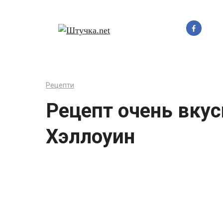
Перейти
до
вмісту
Рецепти
Рецепт очень вку
Хэллоуин