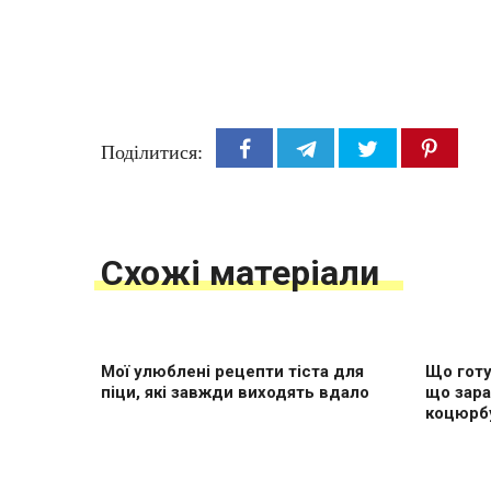
Поділитися:
Схожі матеріали
Мої улюблені рецепти тіста для
Що готу
піци, які завжди виходять вдало
що зара
коцюрб