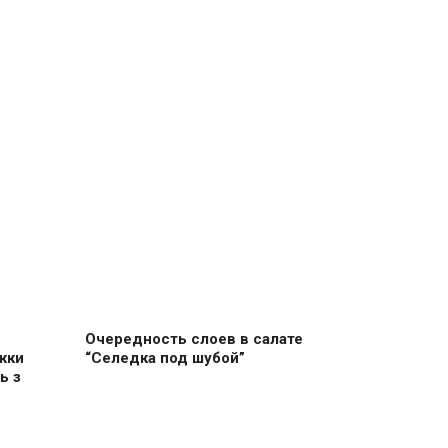
Очередность слоев в салате
жки
“Селедка под шубой”
ь з