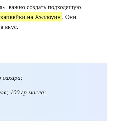
ра» важно создать подходящую
 капкейки на Хэллоуин
. Они
 вкус.
р сахара;
ля; 100 гр масла;