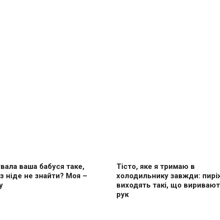
вала ваша бабуся таке,
Тісто, яке я тримаю в
з ніде не знайти? Моя –
холодильнику завжди: пирі
у
виходять такі, що виривают
рук