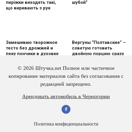
пиріжки виходять такі,
шубой”
що виривають з рук
Замешиваю творожное
Вергуны “Полтавские” –
тесто без дрожжей и
советую готовить
пеку пончики в духовке
двoйную пoрцию сразу
же
© 2026 Штучка.net Полное или частичное
копирование материалов сайта без согласования с
редакцией запрещено.
Вкусный и красивый
Салат из трески с
Арендовать автомобиль в Черногории
рулет “Ураган”
яйцом – всегда
готовлю двойную
порцию
Политика конфиденциальности