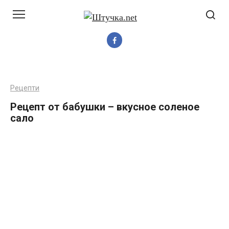
Перейти
до
вмісту
Рецепти
Рецепт от бабушки – вкусное соленое
сало