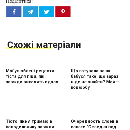
Поділитися:
Схожі матеріали
Мої улюблені рецепти
Що готувала ваша
тіста для піци, які
бабуся таке, що зараз
завжди виходять вдало
ніде не знайти? Моя –
коцюрбу
Тісто, яке я тримаю в
Очередность слоев в
холодильнику завжди:
салате “Селедка под