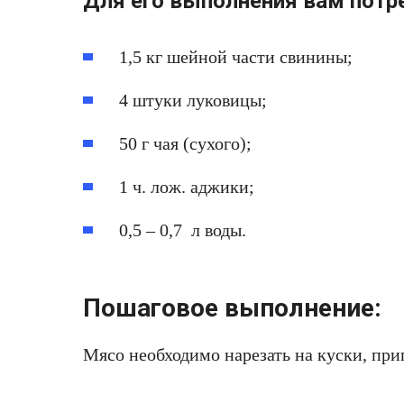
Для его выполнения вам потр
1,5 кг шейной части свинины;
4 штуки луковицы;
50 г чая (сухого);
1 ч. лож. аджики;
0,5 – 0,7 л воды.
Пошаговое выполнение:
Мясо необходимо нарезать на куски, пр