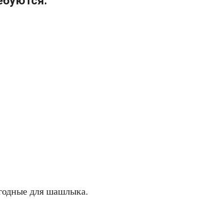
ебуются:
игодные для шашлыка.