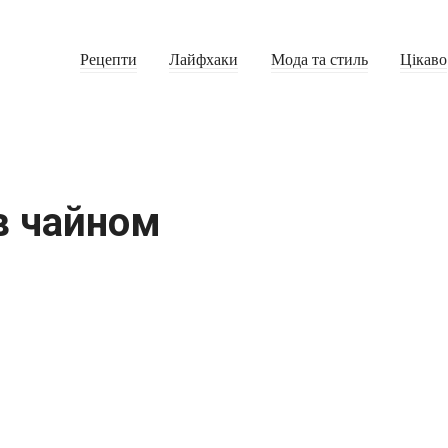
Рецепти
Лайфхаки
Мода та стиль
Цікаво
в чайном