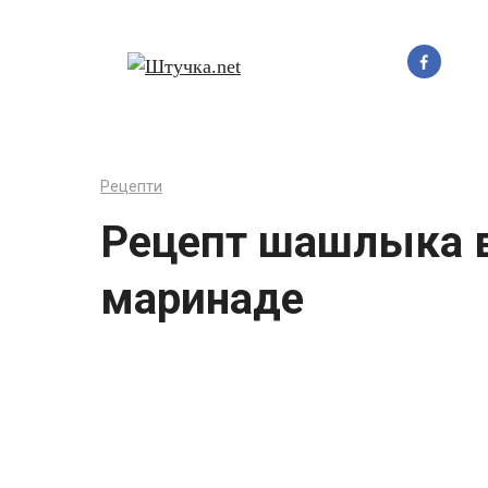
Перейти
до
вмісту
Рецепти
Рецепт шашлыка 
маринаде