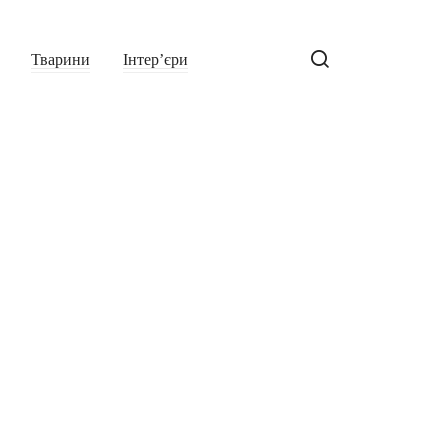
Тварини
Інтер’єри