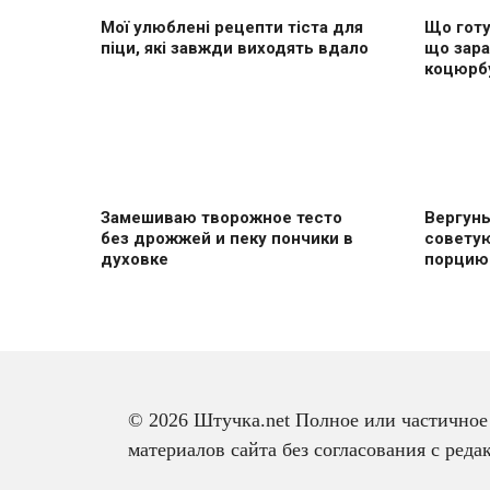
Мої улюблені рецепти тіста для
Що готу
піци, які завжди виходять вдало
що зара
коцюрб
Замешиваю творожное тесто
Вергуны
без дрожжей и пеку пончики в
совету
духовке
пoрцию
© 2026 Штучка.net Полное или частичное
материалов сайта без согласования с ред