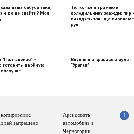
вала ваша бабуся таке,
Тісто, яке я тримаю в
з ніде не знайти? Моя –
холодильнику завжди: пирі
у
виходять такі, що виривают
рук
 “Полтавские” –
Вкусный и красивый рулет
ю готовить двoйную
“Ураган”
 сразу же
 копирование
Арендовать
акцией запрещено.
автомобиль в
Черногории