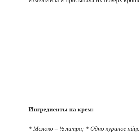
измельчила и присыпала их поверх крош
Ингредиенты на крем:
* Молоко – ½ литра; * Одно куриное яйцо