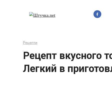
Перейти
до
вмісту
Рецепти
Рецепт вкусного то
Легкий в приготов