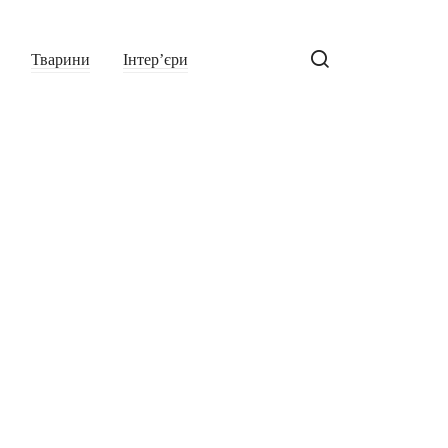
Тварини
Інтер’єри