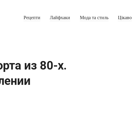
Рецепти
Лайфхаки
Мода та стиль
Цікаво
рта из 80-х.
лении