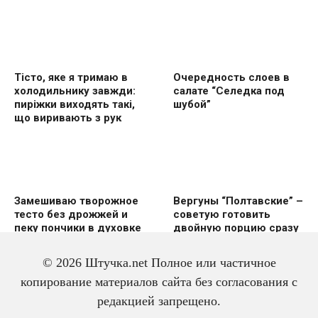
Тісто, яке я тримаю в
Очередность слоев в
холодильнику завжди:
салате “Селедка под
пиріжки виходять такі,
шубой”
що виривають з рук
Замешиваю творожное
Вергуны “Полтавские” –
тесто без дрожжей и
советую готовить
пеку пончики в духовке
двoйную пoрцию сразу
же
© 2026 Штучка.net Полное или частичное
копирование материалов сайта без согласования с
редакцией запрещено.