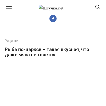
Перейти
до
вмісту
Рецепти
Рыба по-царкси – такая вкусная, что
даже мяса не хочется