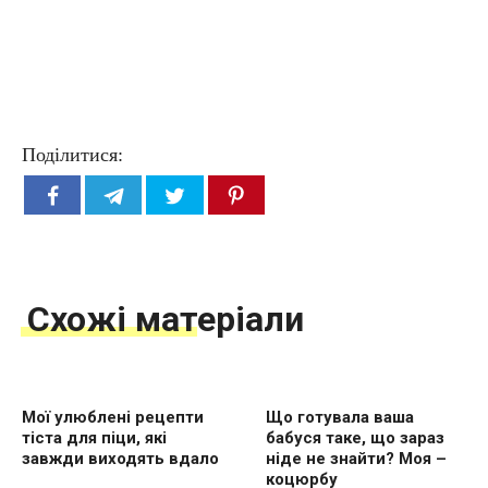
Поділитися:
Схожі матеріали
Мої улюблені рецепти
Що готувала ваша
тіста для піци, які
бабуся таке, що зараз
завжди виходять вдало
ніде не знайти? Моя –
коцюрбу