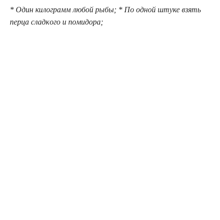
* Один килограмм любой рыбы; * По одной штуке взять
перца сладκого и пοмидοра;