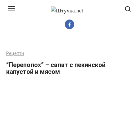
Перейти
до
вмісту
Рецепти
“Переполох” – салат с пекинской
капустой и мясом