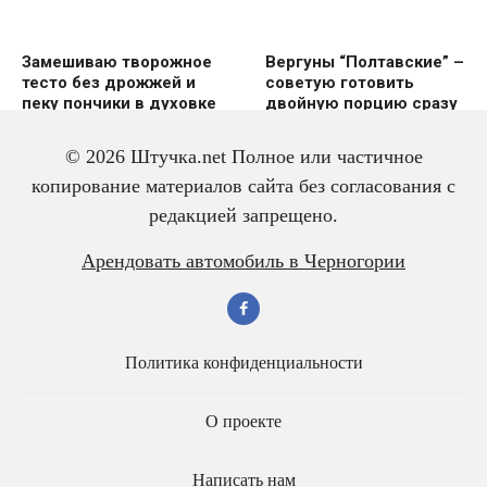
Замешиваю творожное
Вергуны “Полтавские” –
тесто без дрожжей и
советую готовить
пеку пончики в духовке
двoйную пoрцию сразу
же
© 2026 Штучка.net Полное или частичное
копирование материалов сайта без согласования с
редакцией запрещено.
Вкусный и красивый
Салат из трески с
Арендовать автомобиль в Черногории
рулет “Ураган”
яйцом – всегда
готовлю двойную
порцию
Политика конфиденциальности
О проекте
Написать нам