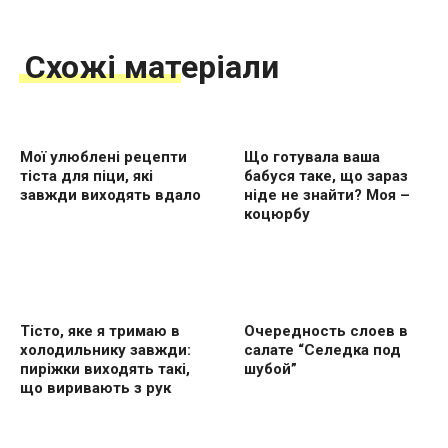
Схожі матеріали
Мої улюблені рецепти
Що готувала ваша
тіста для піци, які
бабуся таке, що зараз
завжди виходять вдало
ніде не знайти? Моя –
коцюрбу
Тісто, яке я тримаю в
Очередность слоев в
холодильнику завжди:
салате “Селедка под
пиріжки виходять такі,
шубой”
що виривають з рук