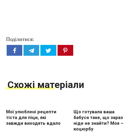
Поділитися:
Схожі матеріали
Мої улюблені рецепти
Що готувала ваша
тіста для піци, які
бабуся таке, що зараз
завжди виходять вдало
ніде не знайти? Моя –
коцюрбу