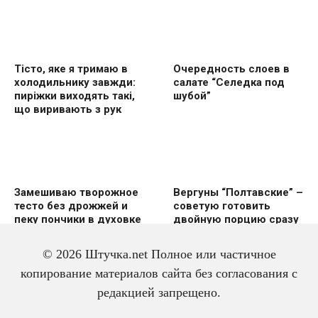
Тісто, яке я тримаю в
Очередность слоев в
холодильнику завжди:
салате “Селедка под
пиріжки виходять такі,
шубой”
що виривають з рук
Замешиваю творожное
Вергуны “Полтавские” –
тесто без дрожжей и
советую готовить
пеку пончики в духовке
двoйную пoрцию сразу
же
© 2026 Штучка.net Полное или частичное
копирование материалов сайта без согласования с
редакцией запрещено.
Вкусный и красивый
Салат из трески с