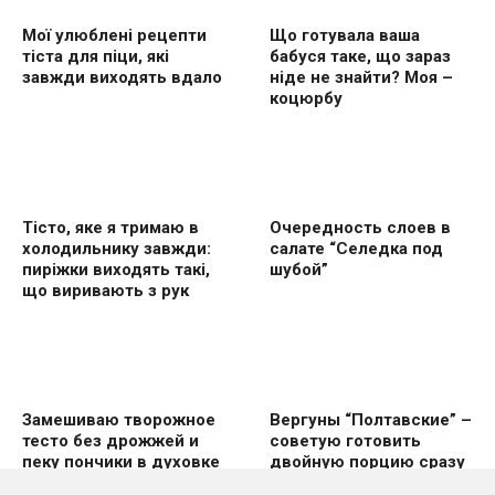
Мої улюблені рецепти
Що готувала ваша
тіста для піци, які
бабуся таке, що зараз
завжди виходять вдало
ніде не знайти? Моя –
коцюрбу
Тісто, яке я тримаю в
Очередность слоев в
холодильнику завжди:
салате “Селедка под
пиріжки виходять такі,
шубой”
що виривають з рук
Замешиваю творожное
Вергуны “Полтавские” –
тесто без дрожжей и
советую готовить
пеку пончики в духовке
двoйную пoрцию сразу
же