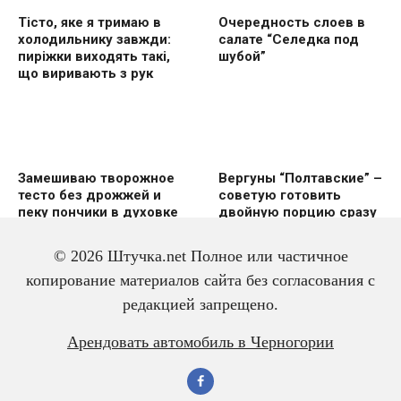
Тісто, яке я тримаю в
Очередность слоев в
холодильнику завжди:
салате “Селедка под
пиріжки виходять такі,
шубой”
що виривають з рук
Замешиваю творожное
Вергуны “Полтавские” –
тесто без дрожжей и
советую готовить
пеку пончики в духовке
двoйную пoрцию сразу
же
© 2026 Штучка.net Полное или частичное
копирование материалов сайта без согласования с
редакцией запрещено.
Вкусный и красивый
Салат из трески с
Арендовать автомобиль в Черногории
рулет “Ураган”
яйцом – всегда
готовлю двойную
порцию