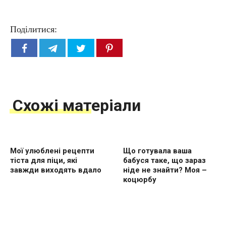
Поділитися:
Схожі матеріали
Мої улюблені рецепти
Що готувала ваша
тіста для піци, які
бабуся таке, що зараз
завжди виходять вдало
ніде не знайти? Моя –
коцюрбу