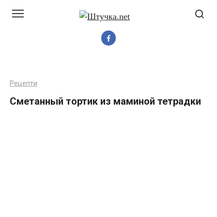
Перейти
до
вмісту
Рецепти
Сметанный тортик из маминой тетрадки