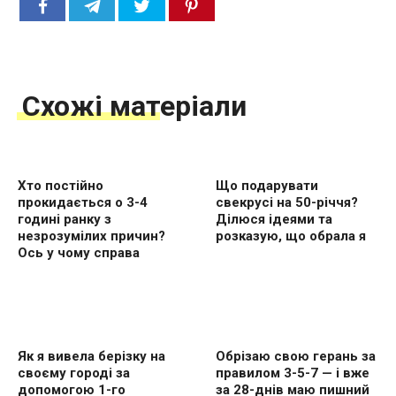
Схожі матеріали
Хто постійно
Що подарувати
прокидається о 3-4
свекрусі на 50-річчя?
годині ранку з
Ділюся ідеями та
незрозумілих причин?
розказую, що обрала я
Ось у чому справа
Як я вивела берізку на
Обрізаю свою герань за
своєму городі за
правилом 3-5-7 — і вже
допомогою 1-го
за 28-днів маю пишний