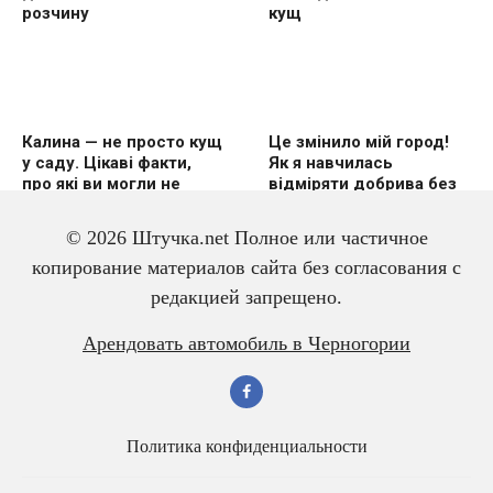
розчину
кущ
Калина — не просто кущ
Це змінило мій город!
у саду. Цікаві факти,
Як я навчилась
про які ви могли не
відміряти добрива без
знати
вагів
© 2026 Штучка.net Полное или частичное
копирование материалов сайта без согласования с
редакцией запрещено.
3 дешевих підгодівлі в
Чому гірчиця — це
Арендовать автомобиль в Черногории
червні — і перець
справжній скарб для
щедро вродить
малини? Розповідаю
про корисні властивості
Политика конфиденциальности