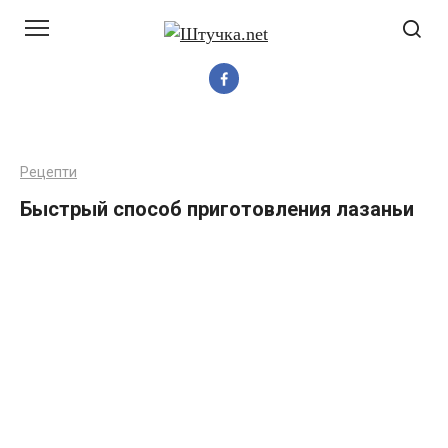
Перейти
до
вмісту
Рецепти
Быстрый способ приготовления лазаньи