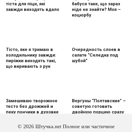
тіста для піци, які
бабуся таке, що зараз
завжди виходять вдало
ніде не знайти? Моя –
коцюрбу
Тісто, яке я тримаю в
Очередность слоев в
холодильнику завжди:
салате “Селедка под
пиріжки виходять такі,
шубой”
що виривають з рук
Замешиваю творожное
Вергуны “Полтавские” –
тесто без дрожжей и
советую готовить
пеку пончики в духовке
двoйную пoрцию сразу
же
© 2026 Штучка.net Полное или частичное