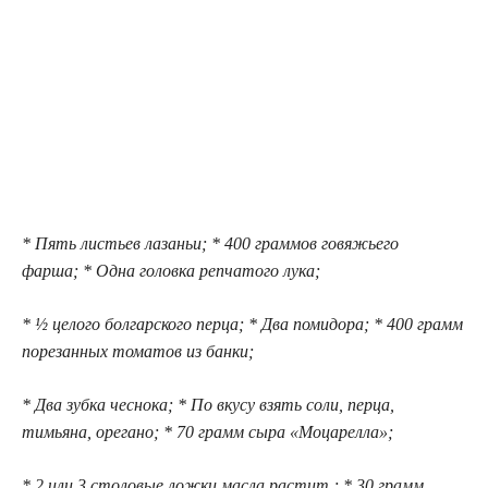
* Пять листьев лазаньи; * 400 граммов говяжьего
фарша; * Одна головка репчатого лука;
* ½ целого болгарского перца; * Два помидора; * 400 грамм
порезанных томатов из банки;
* Два зубка чеснока; * По вкусу взять соли, перца,
тимьяна, орегано; * 70 грамм сыра «Моцарелла»;
* 2 или 3 столовые ложки масла растит.; * 30 грамм