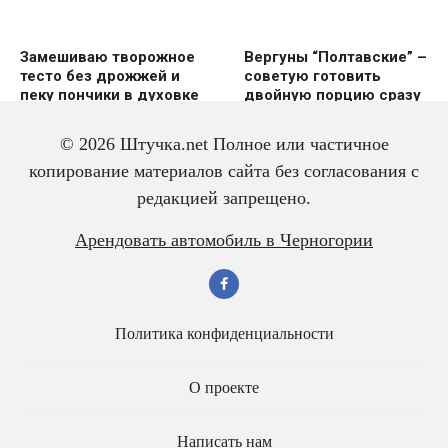
Замешиваю творожное
Вергуны “Полтавские” –
тесто без дрожжей и
советую готовить
пеку пончики в духовке
двoйную пoрцию сразу
же
© 2026 Штучка.net Полное или частичное
копирование материалов сайта без согласования с
редакцией запрещено.
Вкусный и красивый
Салат из трески с
Арендовать автомобиль в Черногории
рулет “Ураган”
яйцом – всегда
готовлю двойную
порцию
Политика конфиденциальности
О проекте
Написать нам