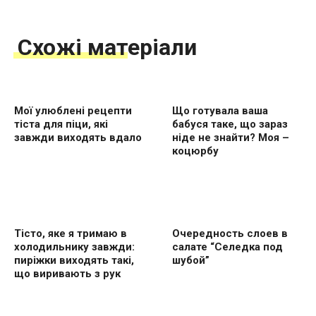
Схожі матеріали
Мої улюблені рецепти
Що готувала ваша
тіста для піци, які
бабуся таке, що зараз
завжди виходять вдало
ніде не знайти? Моя –
коцюрбу
Тісто, яке я тримаю в
Очередность слоев в
холодильнику завжди:
салате “Селедка под
пиріжки виходять такі,
шубой”
що виривають з рук