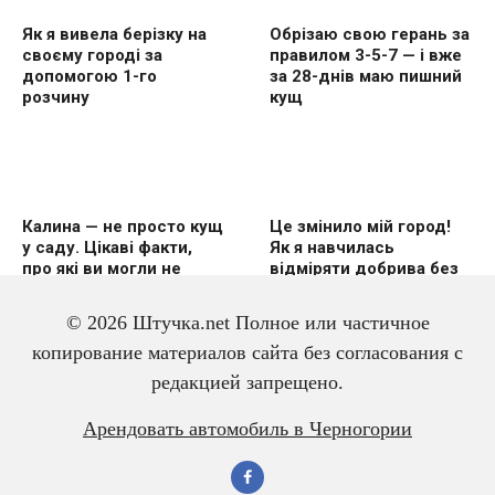
Як я вивела берізку на
Обрізаю свою герань за
своєму городі за
правилом 3-5-7 — і вже
допомогою 1-го
за 28-днів маю пишний
розчину
кущ
Калина — не просто кущ
Це змінило мій город!
у саду. Цікаві факти,
Як я навчилась
про які ви могли не
відміряти добрива без
знати
вагів
© 2026 Штучка.net Полное или частичное
копирование материалов сайта без согласования с
редакцией запрещено.
3 дешевих підгодівлі в
Чому гірчиця — це
Арендовать автомобиль в Черногории
червні — і перець
справжній скарб для
щедро вродить
малини? Розповідаю
про корисні властивості