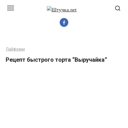
Перейти
до
вмісту
Лайфхаки
Рецепт быстрого торта “Выручайка”