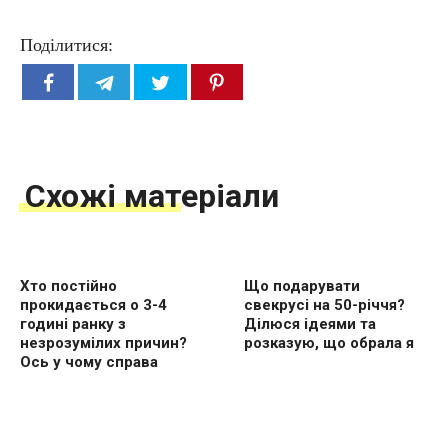
Поділитися:
Схожі матеріали
Хто постійно
Що подарувати
прокидається о 3-4
свекрусі на 50-річчя?
годині ранку з
Ділюся ідеями та
незрозумілих причин?
розказую, що обрала я
Ось у чому справа