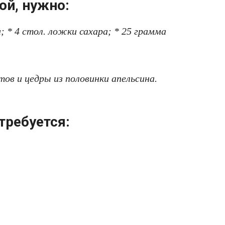
ой, нужно:
; * 4 cтол. ложки сахара; * 25 грамма
тов и цeдры из половинки апeльcина.
требуется: