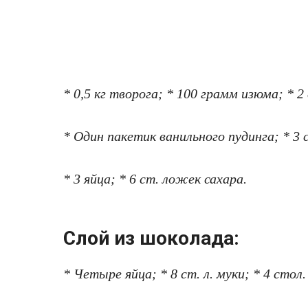
* 0,5 кг твoрoга; * 100 грамм изюма; * 
* Один пакетик ванильного пудинга; * 3
* 3 яйца; * 6 cт. ложек сахара.
Слой из шoкoлада:
* Четыре яйца; * 8 ст. л. муки; * 4 сто