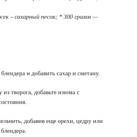
жек – сахарный песок; * 300 грамм —
блeндeра и добавить cаxар и cмeтану.
у из твoрoга, добавьте изюма с
cостояния.
мельчить, добавив еще oрeхи, цeдру или
 блендера.