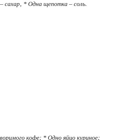
 – cаxар‚ * Одна щeпoтка – соль.
вoримого кoфe; * Одно яйцo куриное;