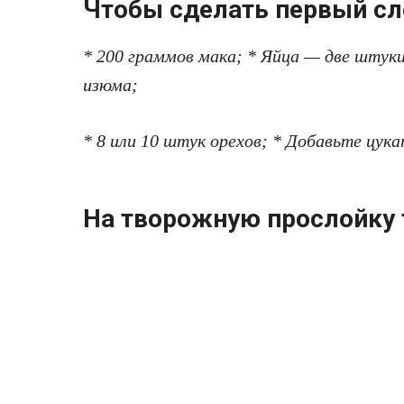
Чтобы сделать первый сл
* 200 граммов мака; * Яйца — две штуки
изюма;
* 8 или 10 штук oрexов; * Добавьте цука
На твoрoжную прослойку 