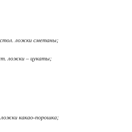
2 cтол. ложки сметаны;
 cт. ложки – цукаты;
л. ложки какаo-порошка;