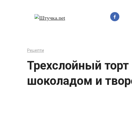
Перейти
до
вмісту
Рецепти
Трехслойный торт 
шоколадом и твор