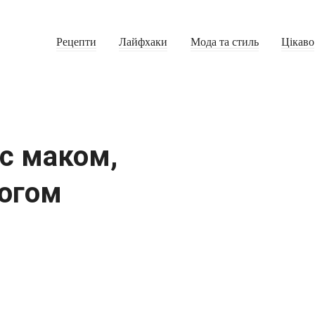
Рецепти
Лайфхаки
Мода та стиль
Цікаво
с маком,
огом