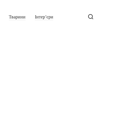
Тварини
Інтер’єри